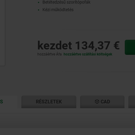
Betétedzésű szorítópofák
Kézi működtetés
kezdet
134,37 €
hozzáértve Áfa
hozzáértve szállítási költségek
CURRENT
CURRENT
ÁS
RÉSZLETEK
CAD
TAB:
TAB: