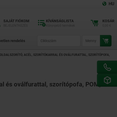
HU
SAJÁT FIÓKOM
KÍVÁNSÁGLISTA
KOSÁR
BEJELENTKEZÉS
Könyvjelző termékek
0,00 €
productCode
qty
vetlen rendelés
OLDALSZORÍTÓ, ACÉL, SZORÍTÓKARRAL ÉS OVÁLFURATTAL, SZORÍTÓPOFA,
al és oválfurattal, szorítópofa, POM,