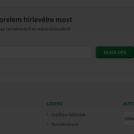
norelem hírlevélre most
t kap termékeinkről és webáruházunkról!
SZERVIZ
BIZT
Szállítási feltételek
Tanúsítványok