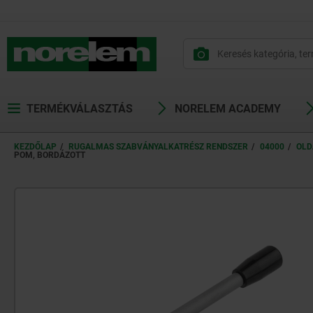
text.skipToContent
text.skipToNavigation
TERMÉKVÁLASZTÁS
NORELEM ACADEMY
KEZDŐLAP
RUGALMAS SZABVÁNYALKATRÉSZ RENDSZER
04000
OLD
POM, BORDÁZOTT