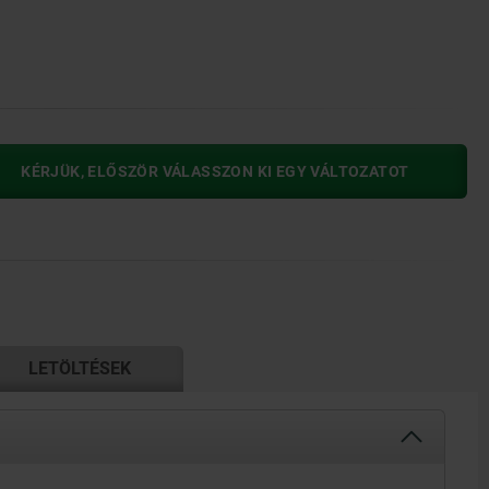
KÉRJÜK, ELŐSZÖR VÁLASSZON KI EGY VÁLTOZATOT
LETÖLTÉSEK