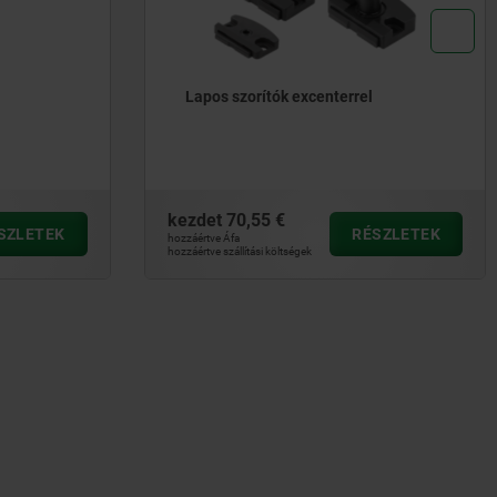
Lapos szorítók excenterrel
kezdet
70,55 €
SZLETEK
RÉSZLETEK
hozzáértve Áfa
hozzáértve szállítási költségek