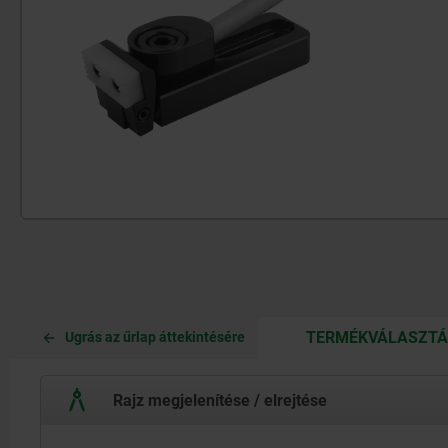
TERMÉKVÁLASZT
Ugrás az űrlap áttekintésére
Rajz megjelenítése / elrejtése