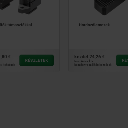
ítók támasztékkal
Hordozólemezek
,80 €
kezdet
24,26 €
RÉSZLETEK
RÉ
hozzáértve Áfa
ási költségek
hozzáértve szállítási költségek