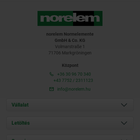
norelem Normelemente
GmbH & Co. KG
Volmarstraße 1
71706 Markgröningen
Központ
+36 30 96 70 340
+43 7752 / 2311123
info@norelem.hu
Vállalat
Rólunk
Letöltés
Aktuális
Documents