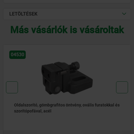
LETÖLTÉSEK
Más vásárlók is vásároltak
04530
Oldalszorító, gömbgrafitos öntvény, ovális furatokkal és
szorítópofával, acél