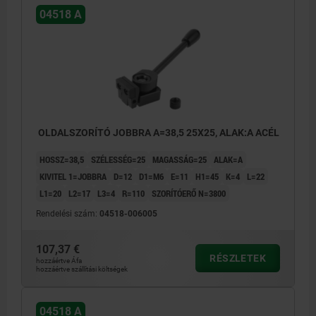
04518 A
OLDALSZORÍTÓ JOBBRA A=38,5 25X25, ALAK:A ACÉL
HOSSZ=38,5
SZÉLESSÉG=25
MAGASSÁG=25
ALAK=A
KIVITEL 1=JOBBRA
D=12
D1=M6
E=11
H1=45
K=4
L=22
L1=20
L2=17
L3=4
R=110
SZORÍTÓERŐ N=3800
Rendelési szám:
04518-006005
107,37 €
RÉSZLETEK
hozzáértve Áfa
hozzáértve szállítási költségek
04518 A