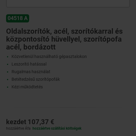
04518 A
Oldalszorítók, acél, szorítókarral és
központosító hüvellyel, szorítópofa
acél, bordázott
Közvetlenül használható gépasztalokon
Leszorító hatással
Rugalmas használat
Betétedzésű szorítópofák
Kézi működtetés
kezdet
107,37 €
hozzáértve Áfa
hozzáértve szállítási költségek