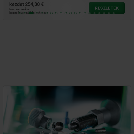
kezdet
254,30 €
RÉSZLETEK
hozzáértve Áfa
hozzáértve szállítási költségek