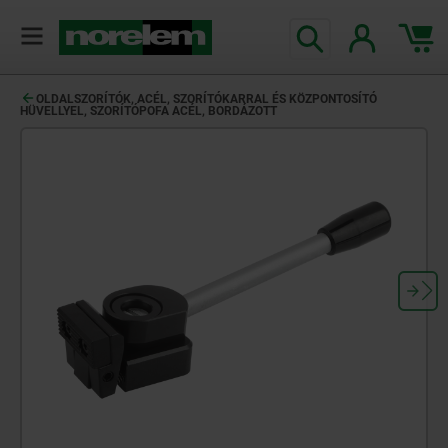
text.skipToContent
text.skipToNavigation
OLDALSZORÍTÓK, ACÉL, SZORÍTÓKARRAL ÉS KÖZPONTOSÍTÓ
HÜVELLYEL, SZORÍTÓPOFA ACÉL, BORDÁZOTT