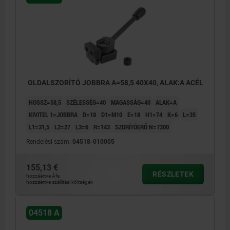
OLDALSZORÍTÓ JOBBRA A=58,5 40X40, ALAK:A ACÉL
HOSSZ=58,5
SZÉLESSÉG=40
MAGASSÁG=40
ALAK=A
KIVITEL 1=JOBBRA
D=18
D1=M10
E=18
H1=74
K=6
L=35
L1=31,5
L2=27
L3=6
R=143
SZORÍTÓERŐ N=7200
Rendelési szám:
04518-010005
155,13 €
RÉSZLETEK
hozzáértve Áfa
hozzáértve szállítási költségek
04518 A