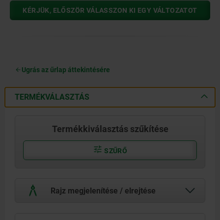
KÉRJÜK, ELŐSZÖR VÁLASSZON KI EGY VÁLTOZATOT
Ugrás az űrlap áttekintésére
TERMÉKVÁLASZTÁS
Termékkiválasztás szűkítése
SZŰRŐ
Rajz megjelenítése / elrejtése