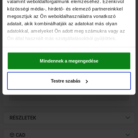
valamint weboldalforgalmunk elemzéséhez. Ezenkívül
közösségi média-, hirdető- és elemező partnereinkkel
megosztjuk az Ön weboldalhasználatra vonatkozó
adatait, akik kombinálhatják az adatokat más olyan
adatokkal, amelyeket Ön adott meg számukra vagy az
OLDALSZORÍTÓ BALRA A=58,5 40X40, ALAK:A ACÉL
Ön által használt más szolgáltatásokból gyűjtöttek.
HOSSZ=58,5
SZÉLESSÉG=40
MAGASSÁG=40
ALAK=A
KIVITEL 1=BALRA
D=18
D1=M10
E=18
H1=74
K=6
L=35
L1=31,5
L2=27
L3=6
R=143
SZORÍTÓERŐ N=7200
Mindennek a megengedése
Rendelési szám:
04518-010025
Testre szabás
155,13 €
RÉSZLETEK
hozzáértve Áfa
hozzáértve szállítási költségek
RÉSZLETEK
CAD