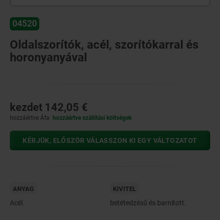
04520
Oldalszorítók, acél, szorítókarral és
horonyanyával
kezdet
142,05 €
hozzáértve Áfa
hozzáértve szállítási költségek
KÉRJÜK, ELŐSZÖR VÁLASSZON KI EGY VÁLTOZATOT
ANYAG
KIVITEL
Acél.
betétedzésű és barnított.