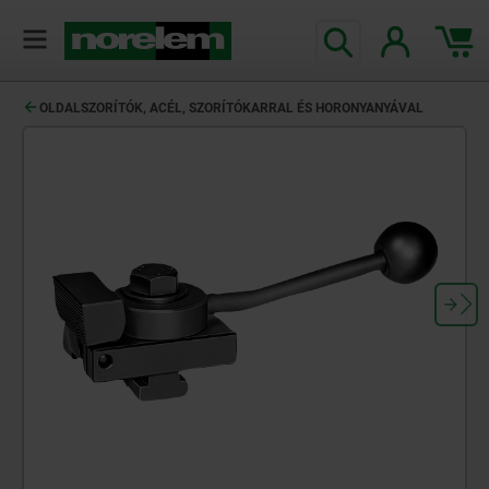
text.skipToContent
text.skipToNavigation
OLDALSZORÍTÓK, ACÉL, SZORÍTÓKARRAL ÉS HORONYANYÁVAL