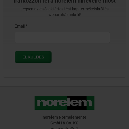
Iratkozzon fel a norelem hírlevélre most
Legyen az első, aki értesítést kap termékeinkről és
webáruházunkról!
norelem Normelemente
GmbH & Co. KG
Volmarstraße 1