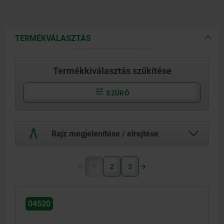
TERMÉKVÁLASZTÁS
Termékkiválasztás szűkítése
SZŰRŐ
Rajz megjelenítése / elrejtése
1
2
3
04520