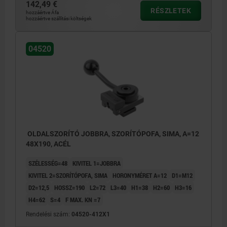
142,49 €
RÉSZLETEK
hozzáértve Áfa
hozzáértve szállítási költségek
04520
OLDALSZORÍTÓ JOBBRA, SZORÍTÓPOFA, SIMA, A=12
48X190, ACÉL
SZÉLESSÉG=48
KIVITEL 1=JOBBRA
KIVITEL 2=SZORÍTÓPOFA, SIMA
HORONYMÉRET A=12
D1=M12
D2=12,5
HOSSZ=190
L2=72
L3=40
H1=38
H2=60
H3=16
H4=62
S=4
F MAX. KN =7
Rendelési szám:
04520-412X1