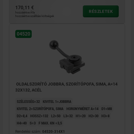
170,11 €
RÉSZLETEK
hozzáértve Áfa
hozzáértve szállítási költségek
04520
OLDALSZORÍTÓ JOBBRA, SZORÍTÓPOFA, SIMA, A=14
32X132, ACÉL
SZÉLESSÉG=32
KIVITEL 1=JOBBRA
KIVITEL 2=SZORÍTÓPOFA, SIMA
HORONYMÉRET A=14
D1=M8
D2=8,4
HOSSZ=132
L2=50
L3=32
H1=20
H2=30
H3=8
H4=40
S=3
F MAX. KN =3,5
Rendelési szám:
04520-314X1