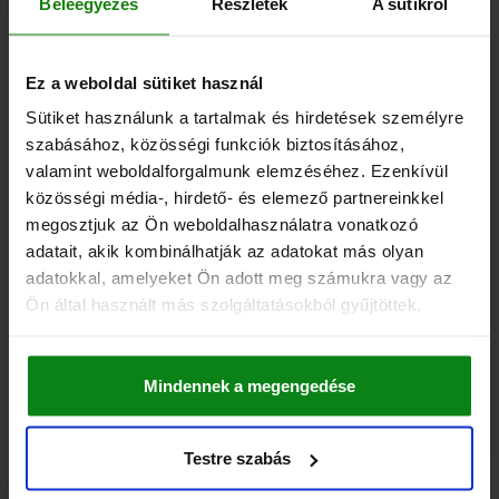
Beleegyezés
Részletek
A sütikről
hozzáértve szállítási költségek
04520
Ez a weboldal sütiket használ
Sütiket használunk a tartalmak és hirdetések személyre
szabásához, közösségi funkciók biztosításához,
valamint weboldalforgalmunk elemzéséhez. Ezenkívül
közösségi média-, hirdető- és elemező partnereinkkel
megosztjuk az Ön weboldalhasználatra vonatkozó
adatait, akik kombinálhatják az adatokat más olyan
OLDALSZORÍTÓ JOBBRA, SZORÍTÓPOFA, SIMA, A=10
adatokkal, amelyeket Ön adott meg számukra vagy az
32X132, ACÉL
Ön által használt más szolgáltatásokból gyűjtöttek.
SZÉLESSÉG=32
KIVITEL 1=JOBBRA
KIVITEL 2=SZORÍTÓPOFA, SIMA
HORONYMÉRET A=10
D1=M8
D2=8,4
HOSSZ=132
L2=50
L3=32
H1=20
H2=30
H3=8
Mindennek a megengedése
H4=40
S=3
F MAX. KN =3,5
Rendelési szám:
04520-310X1
Testre szabás
142,05 €