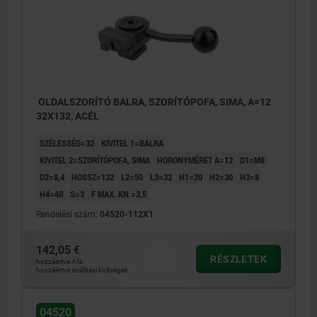
OLDALSZORÍTÓ BALRA, SZORÍTÓPOFA, SIMA, A=12
32X132, ACÉL
SZÉLESSÉG=32
KIVITEL 1=BALRA
KIVITEL 2=SZORÍTÓPOFA, SIMA
HORONYMÉRET A=12
D1=M8
D2=8,4
HOSSZ=132
L2=50
L3=32
H1=20
H2=30
H3=8
H4=40
S=3
F MAX. KN =3,5
Rendelési szám:
04520-112X1
142,05 €
RÉSZLETEK
hozzáértve Áfa
hozzáértve szállítási költségek
04520