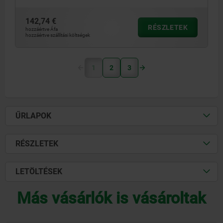
142,74 €
RÉSZLETEK
hozzáértve Áfa
hozzáértve szállítási költségek
1
2
3
ŰRLAPOK
RÉSZLETEK
LETÖLTÉSEK
Más vásárlók is vásároltak