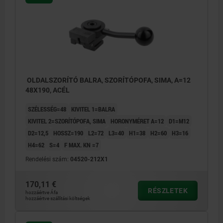
OLDALSZORÍTÓ BALRA, SZORÍTÓPOFA, SIMA, A=12
48X190, ACÉL
SZÉLESSÉG=48
KIVITEL 1=BALRA
KIVITEL 2=SZORÍTÓPOFA, SIMA
HORONYMÉRET A=12
D1=M12
D2=12,5
HOSSZ=190
L2=72
L3=40
H1=38
H2=60
H3=16
H4=62
S=4
F MAX. KN =7
Rendelési szám:
04520-212X1
170,11 €
RÉSZLETEK
hozzáértve Áfa
hozzáértve szállítási költségek