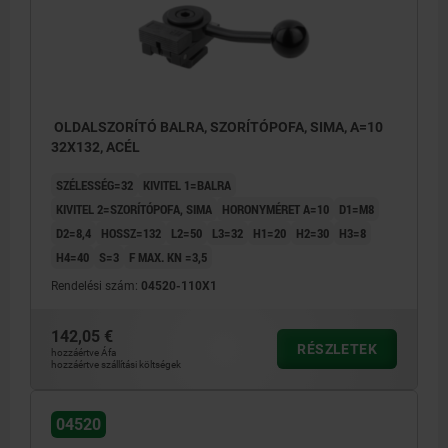
OLDALSZORÍTÓ BALRA, SZORÍTÓPOFA, SIMA, A=10
32X132, ACÉL
SZÉLESSÉG=32
KIVITEL 1=BALRA
KIVITEL 2=SZORÍTÓPOFA, SIMA
HORONYMÉRET A=10
D1=M8
D2=8,4
HOSSZ=132
L2=50
L3=32
H1=20
H2=30
H3=8
H4=40
S=3
F MAX. KN =3,5
Rendelési szám:
04520-110X1
142,05 €
RÉSZLETEK
hozzáértve Áfa
hozzáértve szállítási költségek
04520