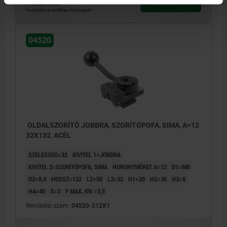
RÉSZLETEK
hozzáértve Áfa
hozzáértve szállítási költségek
04520
OLDALSZORÍTÓ JOBBRA, SZORÍTÓPOFA, SIMA, A=12
32X132, ACÉL
SZÉLESSÉG=32
KIVITEL 1=JOBBRA
KIVITEL 2=SZORÍTÓPOFA, SIMA
HORONYMÉRET A=12
D1=M8
D2=8,4
HOSSZ=132
L2=50
L3=32
H1=20
H2=30
H3=8
H4=40
S=3
F MAX. KN =3,5
Rendelési szám:
04520-312X1