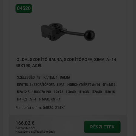
04520
OLDALSZORÍTÓ BALRA, SZORÍTÓPOFA, SIMA, A=14
48X190, ACÉL
SZÉLESSÉG=48
KIVITEL 1=BALRA
KIVITEL 2=SZORÍTÓPOFA, SIMA
HORONYMÉRET A=14
D1=M12
D2=12,5
HOSSZ=190
L2=72
L3=40
H1=38
H2=40
H3=16
H4=62
S=4
F MAX. KN =7
Rendelési szám:
04520-214X1
166,02 €
RÉSZLETEK
hozzáértve Áfa
hozzáértve szállítási költségek