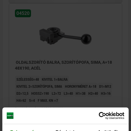
04520
OLDALSZORÍTÓ BALRA, SZORÍTÓPOFA, SIMA, A=18
48X190, ACÉL
SZÉLESSÉG=48
KIVITEL 1=BALRA
KIVITEL 2=SZORÍTÓPOFA, SIMA
HORONYMÉRET A=18
D1=M12
D2=12,5
HOSSZ=190
L2=72
L3=40
H1=38
H2=40
H3=16
H4=62
S=4
F MAX. KN =7
Rendelési szám:
04520-218X1
167,50 €
RÉSZLETEK
hozzáértve Áfa