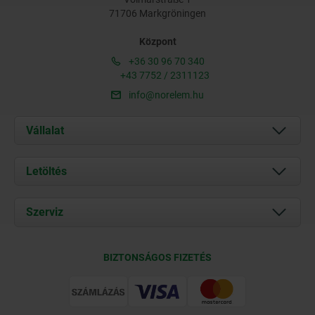
71706 Markgröningen
Központ
+36 30 96 70 340
+43 7752 / 2311123
info@norelem.hu
Vállalat
Rólunk
Letöltés
Aktuális
Documents
Szerviz
Kapcsolat
Szállítási feltételek
BIZTONSÁGOS FIZETÉS
Tanúsítványok