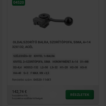
04520
OLDALSZORÍTÓ BALRA, SZORÍTÓPOFA, SIMA, A=14
32X132, ACÉL
SZÉLESSÉG=32
KIVITEL 1=BALRA
KIVITEL 2=SZORÍTÓPOFA, SIMA
HORONYMÉRET A=14
D1=M8
D2=8,4
HOSSZ=132
L2=50
L3=32
H1=20
H2=30
H3=8
H4=40
S=3
F MAX. KN =3,5
Rendelési szám:
04520-114X1
142,74 €
RÉSZLETEK
hozzáértve Áfa
hozzáértve szállítási költségek