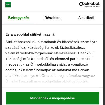
Beleegyezés
Részletek
A sütikről
ELLENTARTÓ ÁLLÍTHATÓ, ALAK:A , L=95, B=40,
EDZETT ACÉL BARNÍTOTT, KOMP:EDZETT ACÉL
NEMESÍTETT ÉS BARNÍTOTT
Ez a weboldal sütiket használ
SZÉLESSÉG=40
B1=17
B2=26
H=39
H1=30
H2=13
Sütiket használunk a tartalmak és hirdetések személyre
HOSSZ=95
L1=30
L2=17,5
szabásához, közösségi funkciók biztosításához,
Rendelési szám:
04470-05-97016030
valamint weboldalforgalmunk elemzéséhez. Ezenkívül
közösségi média-, hirdető- és elemező partnereinkkel
173,56 €
megosztjuk az Ön weboldalhasználatra vonatkozó
RÉSZLETEK
hozzáértve Áfa
adatait, akik kombinálhatják az adatokat más olyan
hozzáértve szállítási költségek
adatokkal, amelyeket Ön adott meg számukra vagy az
Ön által használt más szolgáltatásokból gyűjtöttek.
RÉSZLETEK
Mindennek a megengedése
CAD