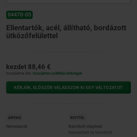
04470-05
Ellentartók, acél, állítható, bordázott
ütközőfelülettel
kezdet
88,46 €
hozzáértve Áfa
hozzáértve szállítási költségek
KÉRJÜK, ELŐSZÖR VÁLASSZON KI EGY VÁLTOZATOT
ANYAG
KIVITEL
Nemesacél.
Barnított alaptest.
Nemesített és barnított