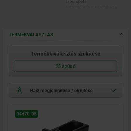
szorítópofa.
A szorítópofa ütközőfelülete
bordázott.
TERMÉKVÁLASZTÁS
Termékkiválasztás szűkítése
SZŰRŐ
Rajz megjelenítése / elrejtése
04470-05