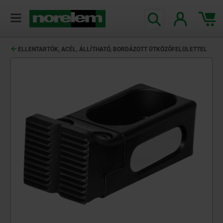
text.skipToContent
text.skipToNavigation
ELLENTARTÓK, ACÉL, ÁLLÍTHATÓ, BORDÁZOTT ÜTKÖZŐFELÜLETTEL