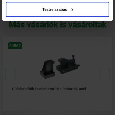
Testre szabás
LETÖLTÉSEK
Más vásárlók is vásároltak
04570
Alulszorító