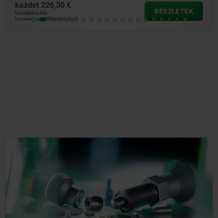
kezdet
79,88 €
RÉSZLETEK
hozzáértve Áfa
hozzáértve szállítási költségek