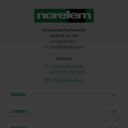
norelem Normelemente
GmbH & Co. KG
Volmarstraße 1
71706 Markgröningen
Központ
+36 30 96 70 340
+43 7752 / 2311123
info@norelem.hu
Vállalat
Rólunk
Letöltés
Aktuális
Documents
Szerviz
Kapcsolat