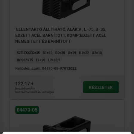
ELLENTARTÓ ÁLLÍTHATÓ, ALAK:A , L=75, B=35,
EDZETT ACÉL BARNÍTOTT, KOMP:EDZETT ACÉL
NEMESÍTETT ÉS BARNÍTOTT
SZÉLESSÉG=35
B1=13
B2=20
H=29
H1=22
H2=10
HOSSZ=75
L1=20
L2=13,5
Rendelési szám:
04470-05-97012022
122,17 €
RÉSZLETEK
hozzáértve Áfa
hozzáértve szállítási költségek
04470-05