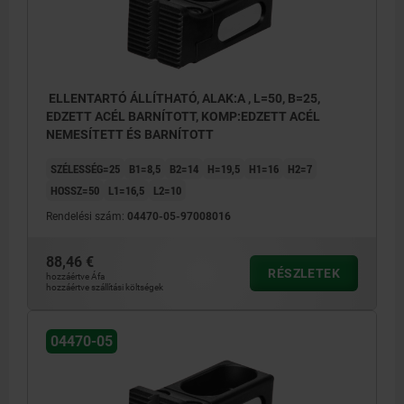
ELLENTARTÓ ÁLLÍTHATÓ, ALAK:A , L=50, B=25,
EDZETT ACÉL BARNÍTOTT, KOMP:EDZETT ACÉL
NEMESÍTETT ÉS BARNÍTOTT
SZÉLESSÉG=25
B1=8,5
B2=14
H=19,5
H1=16
H2=7
HOSSZ=50
L1=16,5
L2=10
Rendelési szám:
04470-05-97008016
88,46 €
RÉSZLETEK
hozzáértve Áfa
hozzáértve szállítási költségek
04470-05