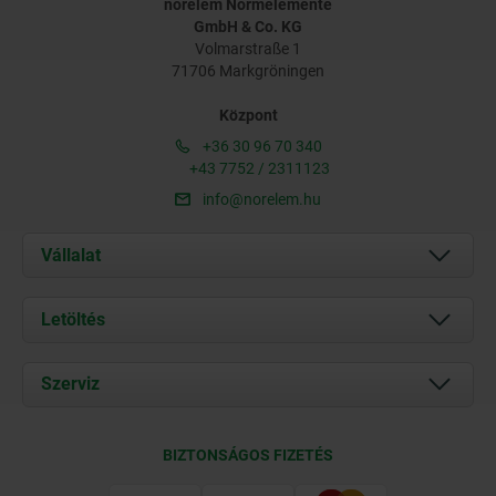
norelem Normelemente
GmbH & Co. KG
Volmarstraße 1
71706 Markgröningen
Központ
+36 30 96 70 340
+43 7752 / 2311123
info@norelem.hu
Vállalat
Rólunk
Letöltés
Aktuális
Documents
Szerviz
Kapcsolat
Szállítási feltételek
BIZTONSÁGOS FIZETÉS
Tanúsítványok