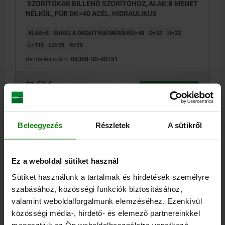
SZORÍTÓKAR BILLENŐ SZORÍTÓHOZ, ALAK:B MENET
NÉLKÜL, FÜR DK=40 ACÉL, HIDRAULIKUS
ALAK=B
EHHEZ A DUGATTYÚÁTMÉRŐHÖZ=40
D=32
H=23
L=115
L2=25
R=25
Rendelési szám:
04368-30-40751
31,50 €
RÉSZLETEK
hozzáértve Áfa
hozzáértve szállítási költségek
Beleegyezés
Részletek
A sütikről
RÉSZLETEK
Ez a weboldal sütiket használ
CAD
Sütiket használunk a tartalmak és hirdetések személyre
szabásához, közösségi funkciók biztosításához,
LETÖLTÉSEK
valamint weboldalforgalmunk elemzéséhez. Ezenkívül
közösségi média-, hirdető- és elemező partnereinkkel
Más vásárlók is vásároltak
megosztjuk az Ön weboldalhasználatra vonatkozó