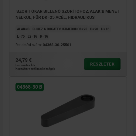
SZORÍTÓKAR BILLENŐ SZORÍTÓHOZ, ALAK:B MENET
NÉLKÜL, FÜR DK=25 ACÉL, HIDRAULIKUS
ALAK=B
EHHEZ A DUGATTYÚÁTMÉRŐHÖZ=25
D=20
H=16
L=75
L2=16
R=16
Rendelési szám:
04368-30-25501
24,79 €
RÉSZLETEK
hozzáértve Áfa
hozzáértve szállítási költségek
04368-30 B