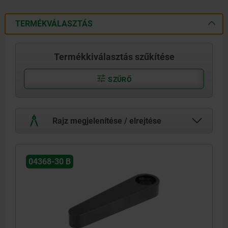
TERMÉKVÁLASZTÁS
Termékkiválasztás szűkítése
SZŰRŐ
Rajz megjelenítése / elrejtése
04368-30 B