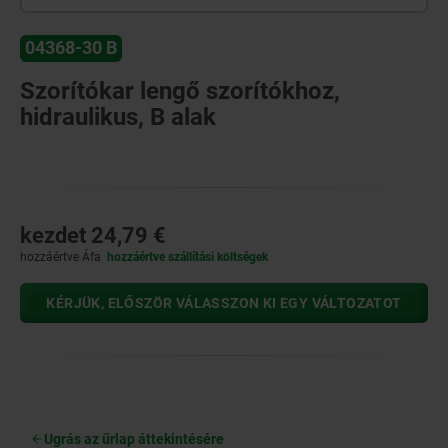
04368-30 B
Szorítókar lengő szorítókhoz,
hidraulikus, B alak
kezdet
24,79 €
hozzáértve Áfa
hozzáértve szállítási költségek
KÉRJÜK, ELŐSZÖR VÁLASSZON KI EGY VÁLTOZATOT
Ugrás az űrlap áttekintésére