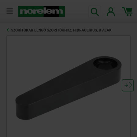
text.skipToContent
text.skipToNavigation
SZORÍTÓKAR LENGŐ SZORÍTÓKHOZ, HIDRAULIKUS, B ALAK