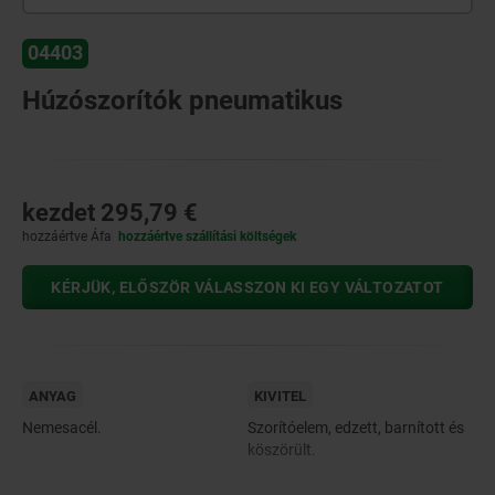
04403
Húzószorítók pneumatikus
kezdet
295,79 €
hozzáértve Áfa
hozzáértve szállítási költségek
KÉRJÜK, ELŐSZÖR VÁLASSZON KI EGY VÁLTOZATOT
ANYAG
KIVITEL
Nemesacél.
Szorítóelem, edzett, barnított és
köszörült.