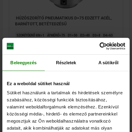
HÚZÓSZORÍTÓ PNEUMATIKUS D=75 EDZETT ACÉL,
BARNÍTOTT, BETÉTEDZÉSŰ
SZORÍTÓERŐ KN=1
ÁTMÉRŐ=75
D1=50
D2=40
D3=8
D4=63
D5=M5
H=40
H1=38
H2=30
H3=26
H4=15
H5=6
H6=1,9
SZORÍTÓERŐ (SZORÍTÁS RUGÓERŐVEL) N=160
ÜZEMI NYOMÁS MPA=0,3 - 1,0
Beleegyezés
Részletek
A sütikről
Rendelési szám:
04403-40075
295,79 €
Ez a weboldal sütiket használ
RÉSZLETEK
hozzáértve Áfa
hozzáértve szállítási költségek
Sütiket használunk a tartalmak és hirdetések személyre
szabásához, közösségi funkciók biztosításához,
04403
valamint weboldalforgalmunk elemzéséhez. Ezenkívül
közösségi média-, hirdető- és elemező partnereinkkel
megosztjuk az Ön weboldalhasználatra vonatkozó
adatait, akik kombinálhatják az adatokat más olyan