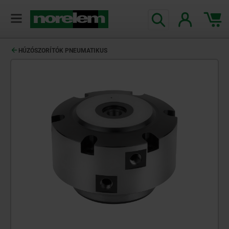
text.skipToContent
text.skipToNavigation
HÚZÓSZORÍTÓK PNEUMATIKUS