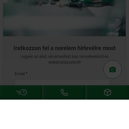
Iratkozzon fel a norelem hírlevélre most
Legyen az első, aki értesítést kap termékeinkről és
webáruházunkról!