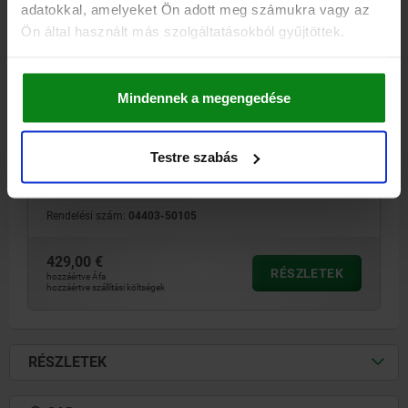
adatokkal, amelyeket Ön adott meg számukra vagy az
Ön által használt más szolgáltatásokból gyűjtöttek.
HÚZÓSZORÍTÓ PNEUMATIKUS D=105 EDZETT ACÉL,
BARNÍTOTT, BETÉTEDZÉSŰ
Mindennek a megengedése
SZORÍTÓERŐ KN=2,5
ÁTMÉRŐ=105
D1=75
D2=63
D3=12
D4=88
D5=G 1/8
H=50
H1=47
H2=35
H3=31
H4=19
Testre szabás
H5=10
H6=1,9
SZORÍTÓERŐ (SZORÍTÁS RUGÓERŐVEL) N=500
ÜZEMI NYOMÁS MPA=0,3 - 1,0
Rendelési szám:
04403-50105
429,00 €
RÉSZLETEK
hozzáértve Áfa
hozzáértve szállítási költségek
RÉSZLETEK