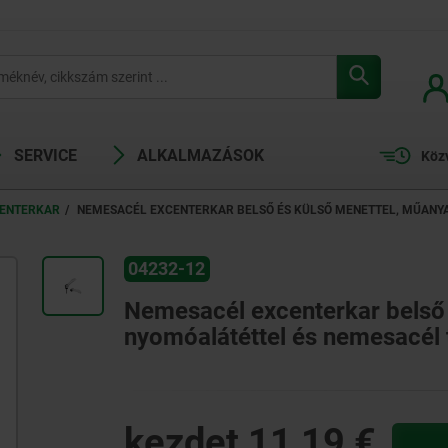
SERVICE
ALKALMAZÁSOK
Köz
ENTERKAR
NEMESACÉL EXCENTERKAR BELSŐ ÉS KÜLSŐ MENETTEL, MŰANY
04232-12
Nemesacél excenterkar belső
nyomóalátéttel és nemesacél 
kezdet
11,19 €