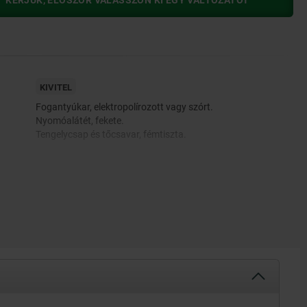
KÉRJÜK, ELŐSZÖR VÁLASSZON KI EGY VÁLTOZATOT
KIVITEL
Fogantyúkar, elektropolírozott vagy szórt.
Nyomóalátét, fekete.
Tengelycsap és tőcsavar, fémtiszta.
állal