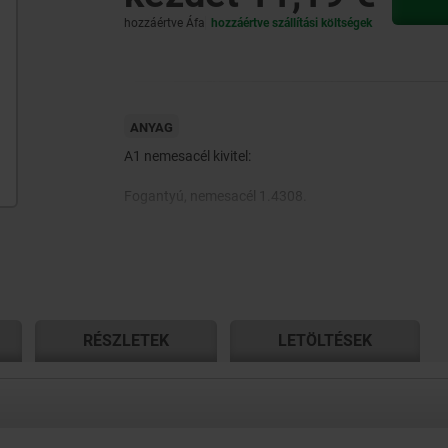
hozzáértve Áfa
hozzáértve szállítási költségek
ANYAG
A1 nemesacél kivitel:
Fogantyú, nemesacél 1.4308.
Nyomóalátét, nagyteljesítményű termoplaszt, szénsz
erősített.
Tengelycsap és tőcsavar, nemesacél 1.4305.
RÉSZLETEK
LETÖLTÉSEK
A4 nemesacél kivitel:
Fogantyú, nemesacél 1.4404.