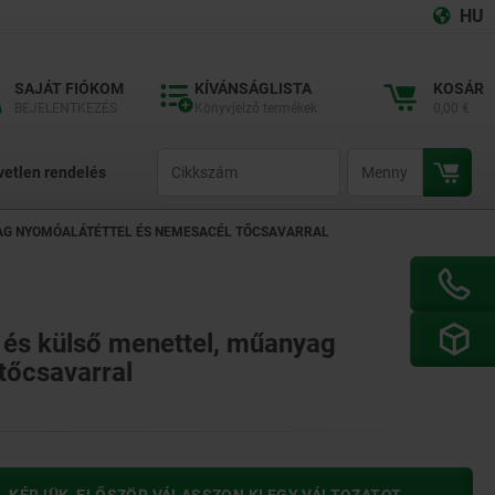
HU
SAJÁT FIÓKOM
KÍVÁNSÁGLISTA
KOSÁR
BEJELENTKEZÉS
Könyvjelző termékek
0,00 €
productCode
qty
vetlen rendelés
AG NYOMÓALÁTÉTTEL ÉS NEMESACÉL TŐCSAVARRAL
 és külső menettel, műanyag
tőcsavarral