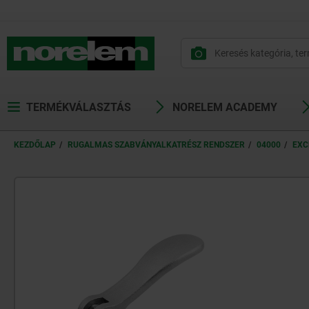
text.skipToContent
text.skipToNavigation
TERMÉKVÁLASZTÁS
NORELEM ACADEMY
KEZDŐLAP
RUGALMAS SZABVÁNYALKATRÉSZ RENDSZER
04000
EXC