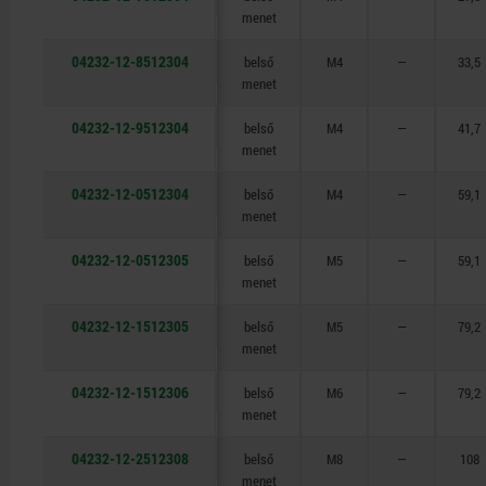
menet
04232-12-8512304
belső
M4
—
33,5
menet
04232-12-9512304
belső
M4
—
41,7
menet
04232-12-0512304
belső
M4
—
59,1
menet
04232-12-0512305
belső
M5
—
59,1
menet
04232-12-1512305
belső
M5
—
79,2
menet
04232-12-1512306
belső
M6
—
79,2
menet
04232-12-2512308
belső
M8
—
108
menet