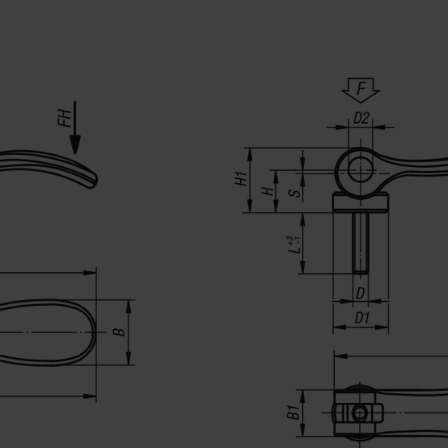
Nyomóalátét, nagyteljesítményű termoplaszt, szénsz
erősített.
Tengelycsap és tőcsavar, nemesacél 1.4404.