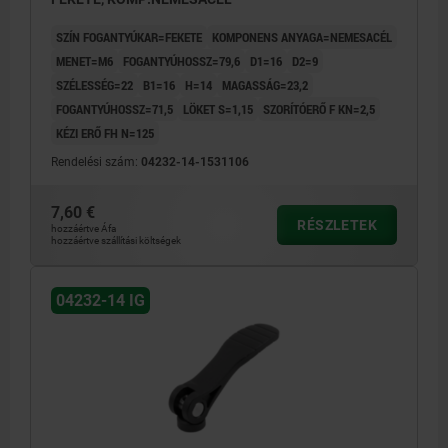
SZÍN FOGANTYÚKAR=FEKETE
KOMPONENS ANYAGA=NEMESACÉL
MENET=M6
FOGANTYÚHOSSZ=79,6
D1=16
D2=9
SZÉLESSÉG=22
B1=16
H=14
MAGASSÁG=23,2
FOGANTYÚHOSSZ=71,5
LÖKET S=1,15
SZORÍTÓERŐ F KN=2,5
KÉZI ERŐ FH N=125
Rendelési szám:
04232-14-1531106
7,60 €
RÉSZLETEK
hozzáértve Áfa
hozzáértve szállítási költségek
04232-14 IG