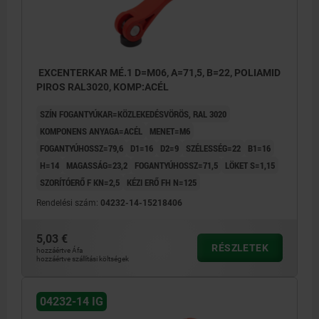
EXCENTERKAR MÉ.1 D=M06, A=71,5, B=22, POLIAMID
PIROS RAL3020, KOMP:ACÉL
SZÍN FOGANTYÚKAR=KÖZLEKEDÉSVÖRÖS, RAL 3020
KOMPONENS ANYAGA=ACÉL
MENET=M6
FOGANTYÚHOSSZ=79,6
D1=16
D2=9
SZÉLESSÉG=22
B1=16
H=14
MAGASSÁG=23,2
FOGANTYÚHOSSZ=71,5
LÖKET S=1,15
SZORÍTÓERŐ F KN=2,5
KÉZI ERŐ FH N=125
Rendelési szám:
04232-14-15218406
5,03 €
RÉSZLETEK
hozzáértve Áfa
hozzáértve szállítási költségek
04232-14 IG