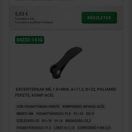
5,03 €
RÉSZLETEK
hozzáértve Áfa
hozzáértve szállítási költségek
04232-14 IG
EXCENTERKAR MÉ.1 D=M06, A=71,5, B=22, POLIAMID
FEKETE, KOMP:ACÉL
SZÍN FOGANTYÚKAR=FEKETE
KOMPONENS ANYAGA=ACÉL
MENET=M6
FOGANTYÚHOSSZ=79,6
D1=16
D2=9
SZÉLESSÉG=22
B1=16
H=14
MAGASSÁG=23,2
FOGANTYÚHOSSZ=71,5
LÖKET S=1,15
SZORÍTÓERŐ F KN=2,5