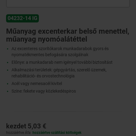
04232-14 IG
Műanyag excenterkar belső menettel,
műanyag nyomóalátéttel
Az excenteres szorítókarok munkadarabok gyors és
nyomatékmentes befogására szolgálnak
Előnye: a munkadarab nem igényel további biztosítást
Alkalmazási területek: gépgyártás, szerelő üzemek,
rehabilitáció- és orvostechnológia
Acél vagy nemesacél kivitel
Színe: fekete vagy közlekedéspiros
kezdet
5,03 €
hozzáértve Áfa
hozzáértve szállítási költségek