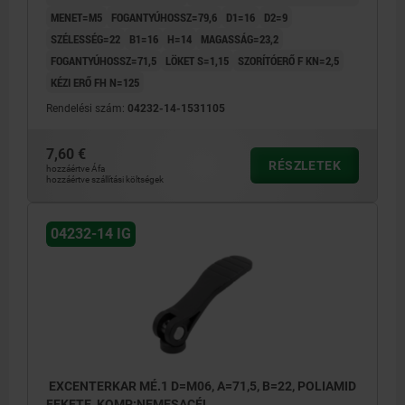
MENET=M5
FOGANTYÚHOSSZ=79,6
D1=16
D2=9
SZÉLESSÉG=22
B1=16
H=14
MAGASSÁG=23,2
FOGANTYÚHOSSZ=71,5
LÖKET S=1,15
SZORÍTÓERŐ F KN=2,5
KÉZI ERŐ FH N=125
Rendelési szám:
04232-14-1531105
7,60 €
RÉSZLETEK
hozzáértve Áfa
hozzáértve szállítási költségek
04232-14 IG
EXCENTERKAR MÉ.1 D=M06, A=71,5, B=22, POLIAMID
FEKETE, KOMP:NEMESACÉL