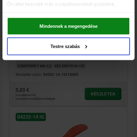
Ön által használt más szolgáltatásokból gyűjtöttek.
EXCENTERKAR MÉ.1 D=M05, A=71,5, B=22, POLIAMID
PIROS RAL3020, KOMP:ACÉL
Mindennek a megengedése
SZÍN FOGANTYÚKAR=KÖZLEKEDÉSVÖRÖS, RAL 3020
KOMPONENS ANYAGA=ACÉL
MENET=M5
Testre szabás
FOGANTYÚHOSSZ=79,6
D1=16
D2=9
SZÉLESSÉG=22
B1=16
H=14
MAGASSÁG=23,2
FOGANTYÚHOSSZ=71,5
LÖKET S=1,15
SZORÍTÓERŐ F KN=2,5
KÉZI ERŐ FH N=125
Rendelési szám:
04232-14-15218405
5,03 €
RÉSZLETEK
hozzáértve Áfa
hozzáértve szállítási költségek
04232-14 IG