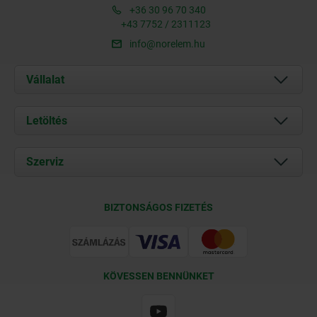
+36 30 96 70 340
+43 7752 / 2311123
info@norelem.hu
Vállalat
Rólunk
Letöltés
Aktuális
Documents
Szerviz
Kapcsolat
Szállítási feltételek
BIZTONSÁGOS FIZETÉS
Tanúsítványok
KÖVESSEN BENNÜNKET