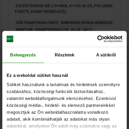
EXCENTERKAR MÉ.2 D=M08, A=100, B=33, POLIAMID
FEKETE, KOMP:NEMESACÉL
SZÍN FOGANTYÚKAR=FEKETE
KOMPONENS ANYAGA=NEMESACÉL
MENET=M8
FOGANTYÚHOSSZ=110
D1=25
D2=11
SZÉLESSÉG=33
B1=24,2
H=16,3
MAGASSÁG=27,9
FOGANTYÚHOSSZ=100
LÖKET S=1,5
SZORÍTÓERŐ F KN=5
KÉZI ERŐ FH N=170
Beleegyezés
Részletek
A sütikről
Rendelési szám:
04232-14-2531108
8,84 €
Ez a weboldal sütiket használ
RÉSZLETEK
hozzáértve Áfa
hozzáértve szállítási költségek
Sütiket használunk a tartalmak és hirdetések személyre
szabásához, közösségi funkciók biztosításához,
04232-14 IG
valamint weboldalforgalmunk elemzéséhez. Ezenkívül
közösségi média-, hirdető- és elemező partnereinkkel
megosztjuk az Ön weboldalhasználatra vonatkozó
adatait, akik kombinálhatják az adatokat más olyan
adatokkal, amelyeket Ön adott meg számukra vagy az