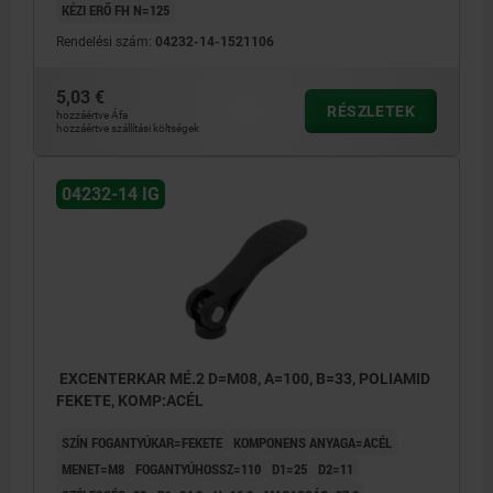
KÉZI ERŐ FH N=125
Rendelési szám:
04232-14-1521106
5,03 €
RÉSZLETEK
hozzáértve Áfa
hozzáértve szállítási költségek
04232-14 IG
EXCENTERKAR MÉ.2 D=M08, A=100, B=33, POLIAMID
FEKETE, KOMP:ACÉL
SZÍN FOGANTYÚKAR=FEKETE
KOMPONENS ANYAGA=ACÉL
MENET=M8
FOGANTYÚHOSSZ=110
D1=25
D2=11