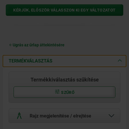
KÉRJÜK, ELŐSZÖR VÁLASSZON KI EGY VÁLTOZATOT
Ugrás az űrlap áttekintésére
TERMÉKVÁLASZTÁS
Termékkiválasztás szűkítése
SZŰRŐ
Rajz megjelenítése / elrejtése