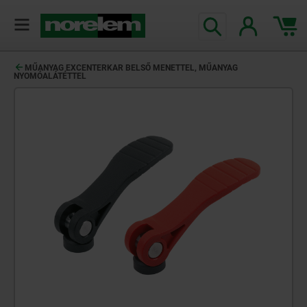
text.skipToContent
text.skipToNavigation
MŰANYAG EXCENTERKAR BELSŐ MENETTEL, MŰANYAG
NYOMÓALÁTÉTTEL