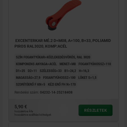
EXCENTERKAR MÉ.2 D=M08, A=100, B=33, POLIAMID
PIROS RAL3020, KOMP:ACÉL
SZÍN FOGANTYÚKAR=KÖZLEKEDÉSVÖRÖS, RAL 3020
KOMPONENS ANYAGA=ACÉL
MENET=M8
FOGANTYÚHOSSZ=110
D1=25
D2=11
SZÉLESSÉG=33
B1=24,2
H=16,3
MAGASSÁG=27,9
FOGANTYÚHOSSZ=100
LÖKET S=1,5
SZORÍTÓERŐ F KN=5
KÉZI ERŐ FH N=170
Rendelési szám:
04232-14-25218408
5,90 €
RÉSZLETEK
hozzáértve Áfa
hozzáértve szállítási költségek