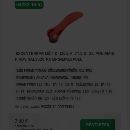
04232-14 IG
EXCENTERKAR MÉ.1 D=M05, A=71,5, B=22, POLIAMID
PIROS RAL3020, KOMP:NEMESACÉL
SZÍN FOGANTYÚKAR=KÖZLEKEDÉSVÖRÖS, RAL 3020
KOMPONENS ANYAGA=NEMESACÉL
MENET=M5
FOGANTYÚHOSSZ=79,6
D1=16
D2=9
SZÉLESSÉG=22
B1=16
H=14
MAGASSÁG=23,2
FOGANTYÚHOSSZ=71,5
LÖKET S=1,15
SZORÍTÓERŐ F KN=2,5
KÉZI ERŐ FH N=125
Rendelési szám:
04232-14-15318405
7,60 €
RÉSZLETEK
hozzáértve Áfa
hozzáértve szállítási költségek