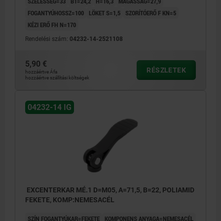
SZÉLESSÉG=33
B1=24,2
H=16,3
MAGASSÁG=27,9
FOGANTYÚHOSSZ=100
LÖKET S=1,5
SZORÍTÓERŐ F KN=5
KÉZI ERŐ FH N=170
Rendelési szám:
04232-14-2521108
5,90 €
RÉSZLETEK
hozzáértve Áfa
hozzáértve szállítási költségek
04232-14 IG
EXCENTERKAR MÉ.1 D=M05, A=71,5, B=22, POLIAMID
FEKETE, KOMP:NEMESACÉL
SZÍN FOGANTYÚKAR=FEKETE
KOMPONENS ANYAGA=NEMESACÉL