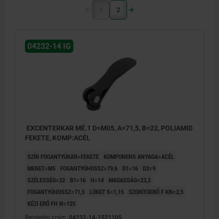
1
2
04232-14 IG
EXCENTERKAR MÉ.1 D=M05, A=71,5, B=22, POLIAMID
FEKETE, KOMP:ACÉL
SZÍN FOGANTYÚKAR=FEKETE
KOMPONENS ANYAGA=ACÉL
MENET=M5
FOGANTYÚHOSSZ=79,6
D1=16
D2=9
SZÉLESSÉG=22
B1=16
H=14
MAGASSÁG=23,2
FOGANTYÚHOSSZ=71,5
LÖKET S=1,15
SZORÍTÓERŐ F KN=2,5
KÉZI ERŐ FH N=125
Rendelési szám:
04232-14-1521105