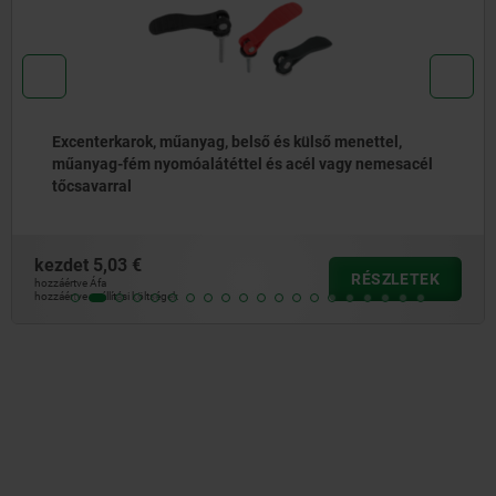
Excenterkarokok, alumínium, belső és külső menettel,
műanyag-fém nyomólemezzel és acél vagy nemesacél
tőcsavarral
kezdet
5,71 €
RÉSZLETEK
hozzáértve Áfa
hozzáértve szállítási költségek