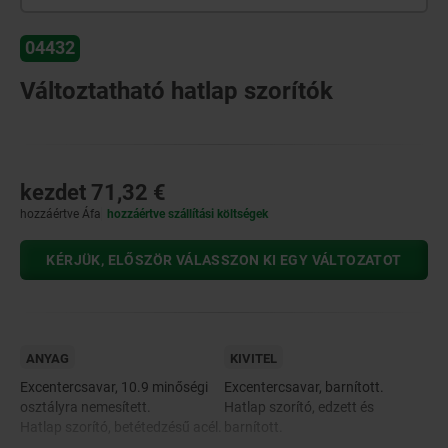
04432
Változtatható hatlap szorítók
kezdet
71,32 €
hozzáértve Áfa
hozzáértve szállítási költségek
KÉRJÜK, ELŐSZÖR VÁLASSZON KI EGY VÁLTOZATOT
ANYAG
KIVITEL
Excentercsavar, 10.9 minőségi
Excentercsavar, barnított.
osztályra nemesített.
Hatlap szorító, edzett és
Hatlap szorító, betétedzésű acél.
barnított.