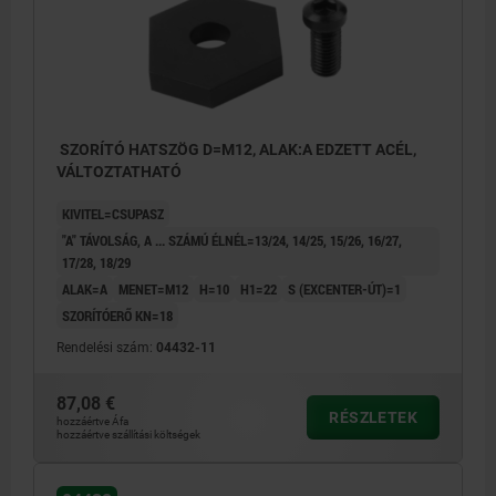
SZORÍTÓ HATSZÖG D=M12, ALAK:A EDZETT ACÉL,
VÁLTOZTATHATÓ
KIVITEL=CSUPASZ
"A" TÁVOLSÁG, A ... SZÁMÚ ÉLNÉL=13/24, 14/25, 15/26, 16/27,
17/28, 18/29
ALAK=A
MENET=M12
H=10
H1=22
S (EXCENTER-ÚT)=1
SZORÍTÓERŐ KN=18
Rendelési szám:
04432-11
87,08 €
RÉSZLETEK
hozzáértve Áfa
hozzáértve szállítási költségek