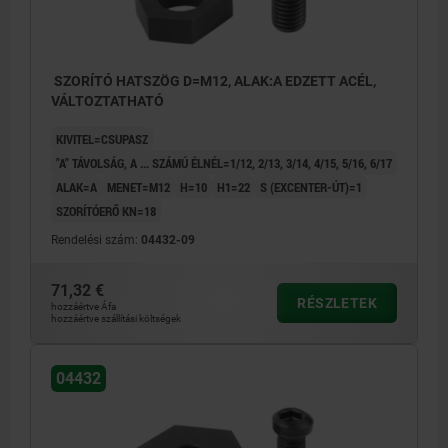
SZORÍTÓ HATSZÖG D=M12, ALAK:A EDZETT ACÉL,
VÁLTOZTATHATÓ
KIVITEL=CSUPASZ
"A" TÁVOLSÁG, A ... SZÁMÚ ÉLNÉL=1/12, 2/13, 3/14, 4/15, 5/16, 6/17
ALAK=A
MENET=M12
H=10
H1=22
S (EXCENTER-ÚT)=1
SZORÍTÓERŐ KN=18
Rendelési szám:
04432-09
71,32 €
RÉSZLETEK
hozzáértve Áfa
hozzáértve szállítási költségek
04432