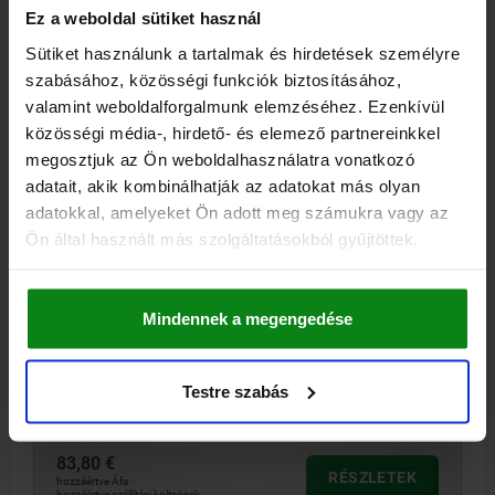
Ez a weboldal sütiket használ
04432
Sütiket használunk a tartalmak és hirdetések személyre
szabásához, közösségi funkciók biztosításához,
valamint weboldalforgalmunk elemzéséhez. Ezenkívül
közösségi média-, hirdető- és elemező partnereinkkel
megosztjuk az Ön weboldalhasználatra vonatkozó
adatait, akik kombinálhatják az adatokat más olyan
SZORÍTÓ HATSZÖG D=M12, ALAK:B EDZETT ACÉL,
adatokkal, amelyeket Ön adott meg számukra vagy az
VÁLTOZTATHATÓ
Ön által használt más szolgáltatásokból gyűjtöttek.
KIVITEL=FOGAZOTT
"A" TÁVOLSÁG, A ... SZÁMÚ ÉLNÉL=7/18, 8/19, 9/20, 10/21, 11/22,
Mindennek a megengedése
12/23
ALAK=B
MENET=M12
H=10
H1=22
S (EXCENTER-ÚT)=1
SZORÍTÓERŐ KN=18
Testre szabás
Rendelési szám:
04432-14
83,80 €
RÉSZLETEK
hozzáértve Áfa
hozzáértve szállítási költségek