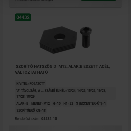
04432
SZORÍTÓ HATSZÖG D=M12, ALAK:B EDZETT ACÉL,
VÁLTOZTATHATÓ
KIVITEL=FOGAZOTT
"A" TÁVOLSÁG, A ... SZÁMÚ ÉLNÉL=13/24, 14/25, 15/26, 16/27,
17/28, 18/29
ALAK=B
MENET=M12
H=10
H1=22
S (EXCENTER-ÚT)=1
SZORÍTÓERŐ KN=18
Rendelési szám:
04432-15