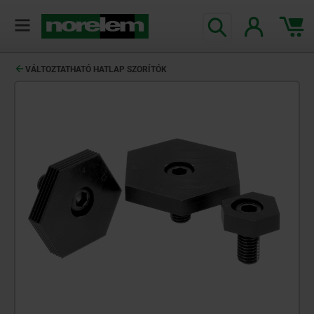
text.skipToContent
text.skipToNavigation
VÁLTOZTATHATÓ HATLAP SZORÍTÓK