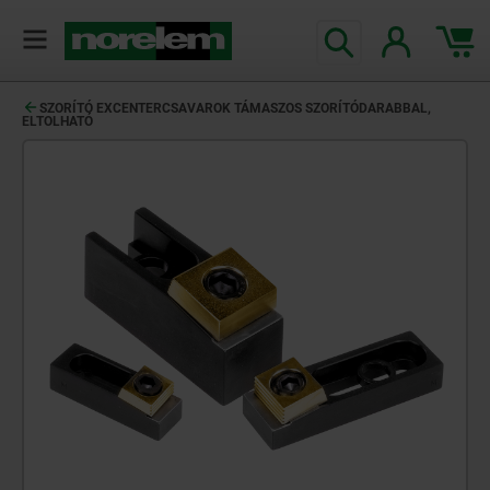
text.skipToContent
text.skipToNavigation
SZORÍTÓ EXCENTERCSAVAROK TÁMASZOS SZORÍTÓDARABBAL,
ELTOLHATÓ