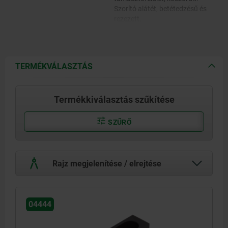
Szorító alátét, betétedzésű és
rezezett.
TERMÉKVÁLASZTÁS
Termékkiválasztás szűkítése
SZŰRŐ
Rajz megjelenítése / elrejtése
04444