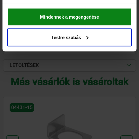
RÉSZLETEK
hozzáértve Áfa
hozzáértve szállítási költségek
Mindennek a megengedése
RÉSZLETEK
Testre szabás
CAD
LETÖLTÉSEK
Más vásárlók is vásároltak
04439