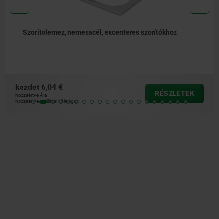
esacél, excenteres szorítókhoz
Szorító excenter
kezdet
68,20 €
RÉSZLETEK
hozzáértve Áfa
hozzáértve szállítási költség