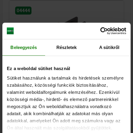
04444
Beleegyezés
Részletek
A sütikről
SZORÍTÓ EXCENTERCSAVAR, M16
SZORÍTÓDARABBAL, TÁMASSZAL, ACÉL
Ez a weboldal sütiket használ
OVÁLFURAT=NYITOTT
HOZZÁ ILLŐ RÖGZÍTŐ- CSAVAR=M16
Sütiket használunk a tartalmak és hirdetések személyre
L=107
L1=46,3
B=38
B1=17
B2=24,8
H1=41
szabásához, közösségi funkciók biztosításához,
H2=35,001 -0,013
H3=21
S=8,3
S1=2,5
G=12,7
SW=12
valamint weboldalforgalmunk elemzéséhez. Ezenkívül
SZORÍTÓERŐ KN=26,7
MEGHÚZÁSI NYOMATÉK MAX. NM=135
közösségi média-, hirdető- és elemező partnereinkkel
TARTOZÉKOK NLM=04521-10-1624
megosztjuk az Ön weboldalhasználatra vonatkozó
adatait, akik kombinálhatják az adatokat más olyan
Rendelési szám:
04444-16
adatokkal, amelyeket Ön adott meg számukra vagy az
Ön által használt más szolgáltatásokból gyűjtöttek.
269,30 €