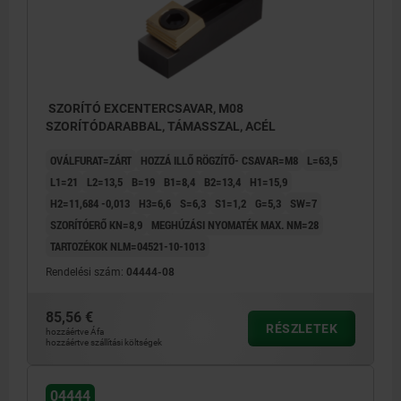
SZORÍTÓ EXCENTERCSAVAR, M08
SZORÍTÓDARABBAL, TÁMASSZAL, ACÉL
OVÁLFURAT=ZÁRT
HOZZÁ ILLŐ RÖGZÍTŐ- CSAVAR=M8
L=63,5
L1=21
L2=13,5
B=19
B1=8,4
B2=13,4
H1=15,9
H2=11,684 -0,013
H3=6,6
S=6,3
S1=1,2
G=5,3
SW=7
SZORÍTÓERŐ KN=8,9
MEGHÚZÁSI NYOMATÉK MAX. NM=28
TARTOZÉKOK NLM=04521-10-1013
Rendelési szám:
04444-08
85,56 €
RÉSZLETEK
hozzáértve Áfa
hozzáértve szállítási költségek
04444