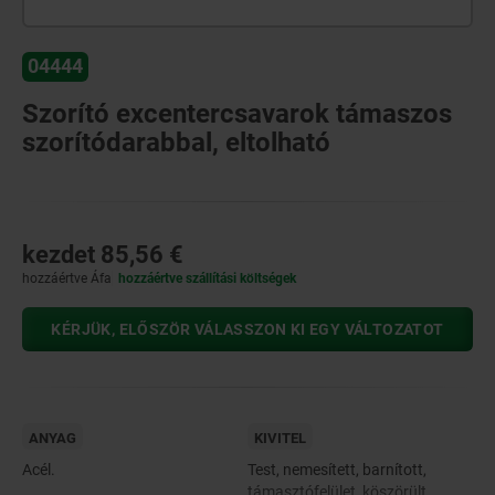
04444
Szorító excentercsavarok támaszos
szorítódarabbal, eltolható
kezdet
85,56 €
hozzáértve Áfa
hozzáértve szállítási költségek
KÉRJÜK, ELŐSZÖR VÁLASSZON KI EGY VÁLTOZATOT
ANYAG
KIVITEL
Acél.
Test, nemesített, barnított,
támasztófelület, köszörült.