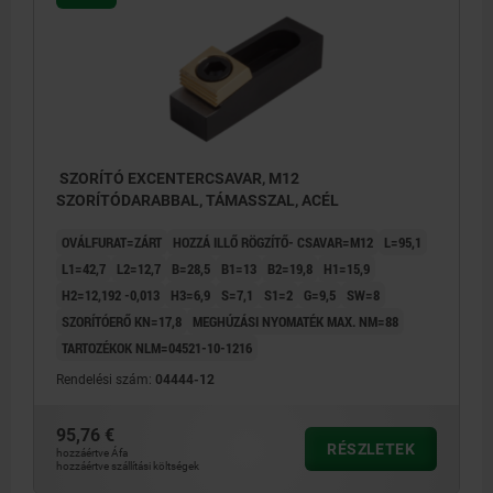
SZORÍTÓ EXCENTERCSAVAR, M12
SZORÍTÓDARABBAL, TÁMASSZAL, ACÉL
OVÁLFURAT=ZÁRT
HOZZÁ ILLŐ RÖGZÍTŐ- CSAVAR=M12
L=95,1
L1=42,7
L2=12,7
B=28,5
B1=13
B2=19,8
H1=15,9
H2=12,192 -0,013
H3=6,9
S=7,1
S1=2
G=9,5
SW=8
SZORÍTÓERŐ KN=17,8
MEGHÚZÁSI NYOMATÉK MAX. NM=88
TARTOZÉKOK NLM=04521-10-1216
Rendelési szám:
04444-12
95,76 €
RÉSZLETEK
hozzáértve Áfa
hozzáértve szállítási költségek