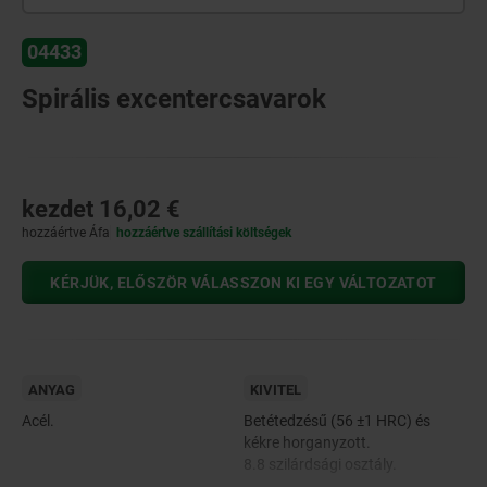
04433
Spirális excentercsavarok
kezdet
16,02 €
hozzáértve Áfa
hozzáértve szállítási költségek
KÉRJÜK, ELŐSZÖR VÁLASSZON KI EGY VÁLTOZATOT
ANYAG
KIVITEL
Acél.
Betétedzésű (56 ±1 HRC) és
kékre horganyzott.
8.8 szilárdsági osztály.