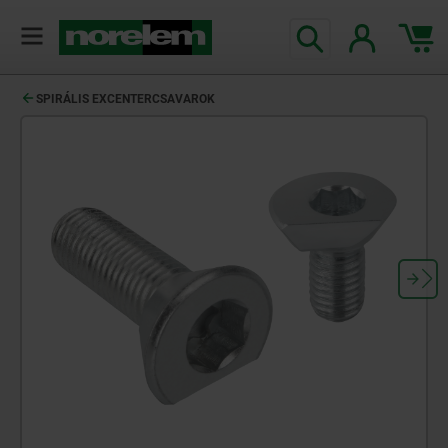
text.skipToContent
text.skipToNavigation
SPIRÁLIS EXCENTERCSAVAROK