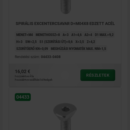
SPIRÁLIS EXCENTERCSAVAR D=M04X8 EDZETT ACÉL
MENET=M4
MENETHOSSZ=8
A=3
A1=4,6
A2=4
D1 MAX.=9,2
H=3
SW=2,5
S1 (SZORÍTÁSI ÚT)=0,6
X=3,5
Z=4,2
SZORÍTÓERŐ KN=0,09
MEGHÚZÁSI NYOMATÉK MAX. NM=1,5
Rendelési szám:
04433-0408
16,02 €
RÉSZLETEK
hozzáértve Áfa
hozzáértve szállítási költségek
04433
1) Vékony lemezek befogása
2) Kör keresztmetszetű elemek befogása