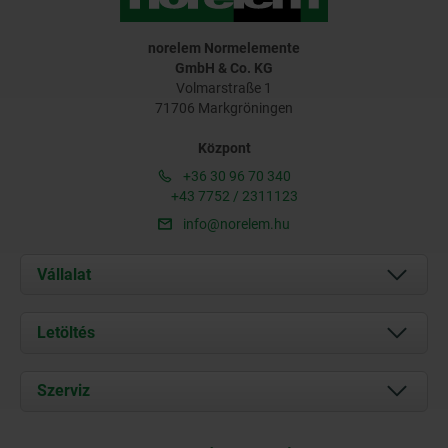
norelem Normelemente
GmbH & Co. KG
Volmarstraße 1
71706 Markgröningen
Központ
+36 30 96 70 340
+43 7752 / 2311123
info@norelem.hu
Vállalat
Rólunk
Letöltés
Aktuális
Documents
Szerviz
Kapcsolat
Szállítási feltételek