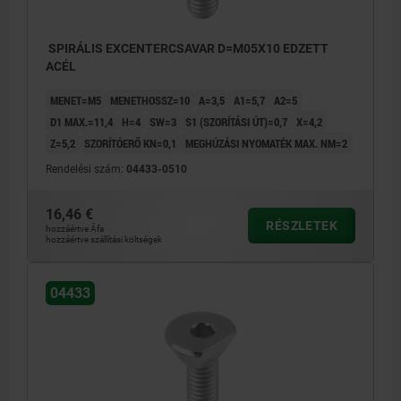
SPIRÁLIS EXCENTERCSAVAR D=M05X10 EDZETT
ACÉL
MENET=M5
MENETHOSSZ=10
A=3,5
A1=5,7
A2=5
D1 MAX.=11,4
H=4
SW=3
S1 (SZORÍTÁSI ÚT)=0,7
X=4,2
Z=5,2
SZORÍTÓERŐ KN=0,1
MEGHÚZÁSI NYOMATÉK MAX. NM=2
Rendelési szám:
04433-0510
16,46 €
RÉSZLETEK
hozzáértve Áfa
hozzáértve szállítási költségek
04433