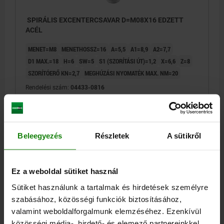
SPIRÁLIS EXCENTERCSAVAR D=M08X16 EDZETT
ACÉL
MENET=M8
MENETHOSSZ=16
A=5,5
A1=8,9
A2=7,7
D1 MAX.=18
H=6
SW=5
S1 (SZORÍTÁSI ÚT)=1,2
X=6,6
Z=8
SZORÍTÓERŐ KN=2,7
MEGHÚZÁSI NYOMATÉK MAX. NM=20
Rendelési szám:
04433-0816
18,23 €
RÉSZLETEK
hozzáértve Áfa
hozzáértve szállítási költségek
Beleegyezés
Részletek
A sütikről
04433
Ez a weboldal sütiket használ
Sütiket használunk a tartalmak és hirdetések személyre
szabásához, közösségi funkciók biztosításához,
valamint weboldalforgalmunk elemzéséhez. Ezenkívül
közösségi média-, hirdető- és elemező partnereinkkel