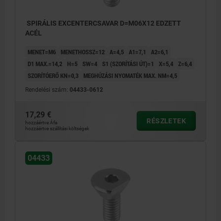
SPIRÁLIS EXCENTERCSAVAR D=M06X12 EDZETT
ACÉL
MENET=M6
MENETHOSSZ=12
A=4,5
A1=7,1
A2=6,1
D1 MAX.=14,2
H=5
SW=4
S1 (SZORÍTÁSI ÚT)=1
X=5,4
Z=6,4
SZORÍTÓERŐ KN=0,3
MEGHÚZÁSI NYOMATÉK MAX. NM=4,5
Rendelési szám:
04433-0612
17,29 €
RÉSZLETEK
hozzáértve Áfa
hozzáértve szállítási költségek
04433