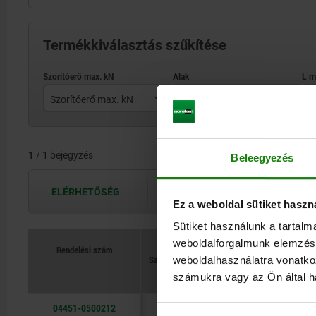
Termékkiválasztás szűkítése
Szorítóerő max. kN
Alak
L
30
B
1
/ 1 bejegyzés
Beleegyezés
ELÉRHETŐSÉG
A hozzáférhetőségek naponta többször
Ez a weboldal sütiket haszn
Sütiket használunk a tartal
weboldalforgalmunk elemzésé
Rendelési szám
Szorítóerő max.
L
L
weboldalhasználatra vonatko
kN
Alak
min.
max.
számukra vagy az Ön által ha
04451-0500212
30
B
88,5
94,5