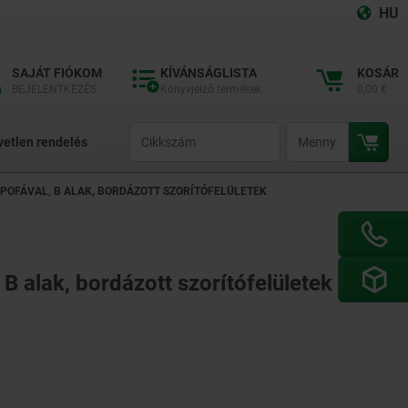
HU
SAJÁT FIÓKOM
KÍVÁNSÁGLISTA
KOSÁR
BEJELENTKEZÉS
Könyvjelző termékek
0,00 €
productCode
qty
vetlen rendelés
 POFÁVAL, B ALAK, BORDÁZOTT SZORÍTÓFELÜLETEK
 B alak, bordázott szorítófelületek