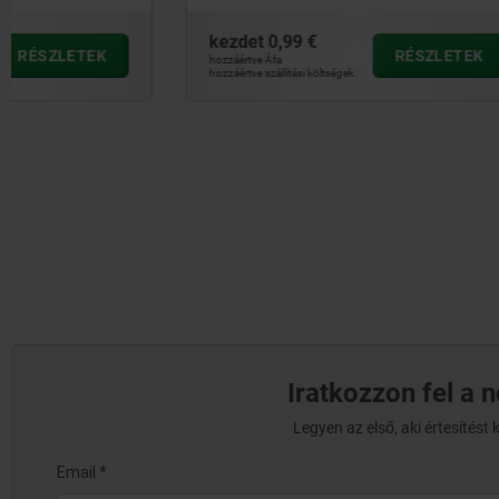
kezdet
0,99 €
kezdet
1,3
RÉSZLETEK
hozzáértve Áfa
hozzáértve Áfa
hozzáértve szállítási költségek
hozzáértve szállít
Iratkozzon fel a 
Legyen az első, aki értesítés