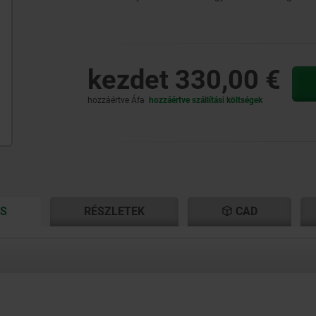
kezdet
330,00 €
hozzáértve Áfa
hozzáértve szállítási költségek
CURRENT
CURRENT
ÁS
RÉSZLETEK
CAD
TAB:
TAB: