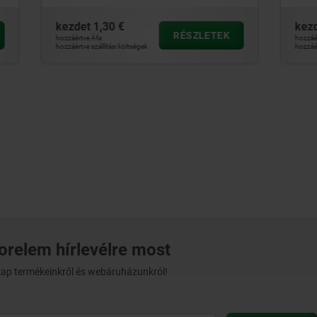
0 €
kezdet
1,04 €
RÉSZLETEK
RÉ
hozzáértve Áfa
ási költségek
hozzáértve szállítási költségek
norelem hírlevélre most
t kap termékeinkről és webáruházunkról!