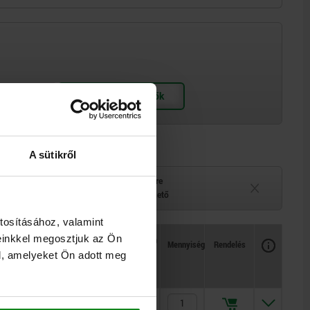
A sütikről
elérhető
Szállítási idő kérésre
 belül
Jelenleg nem elérhető
tosításához, valamint
einkkel megosztjuk az Ön
Rendelkezésre állás
CAD
Mennyiség
Rendelés
yomaték max.
l, amelyeket Ön adott meg
Ár
Nm
85
330,00 €