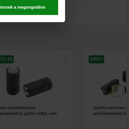
dennek a megengedése
ÚJ
04521
Szorító excentercsavarok
l, acél
szorítódarabbal és ütközővel