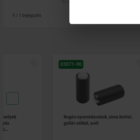
1
/ 1 bejegyzés
ÚJ
03071-90
03072-30
Rugós nyomódarabok, sima kivitel,
Rugós ny
gallér nélkül, acél
bepréselé
nemesacé