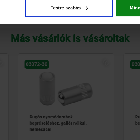
Testre szabás
Min
TÁBLÁZAT NAGYÍTÁSA
Más vásárlók is vásároltak
ÚJ
03072-20
omódarabok
Rugós nyomódarabok
shez, gallér nélkül,
bepréseléshez, gallér nélkü
l