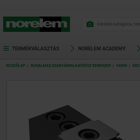
text.skipToContent
text.skipToNavigation
TERMÉKVÁLASZTÁS
NORELEM ACADEMY
KEZDŐLAP
RUGALMAS SZABVÁNYALKATRÉSZ RENDSZER
04000
ÉKE