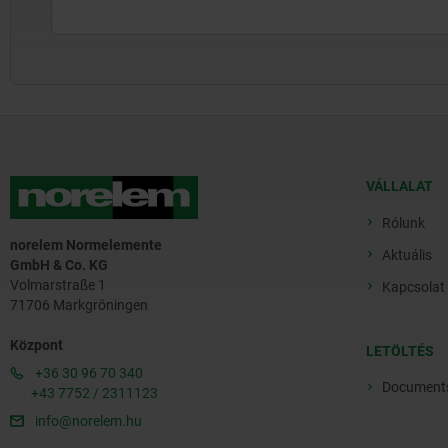
VÁLLALAT
Rólunk
norelem Normelemente
Aktuális
GmbH & Co. KG
Volmarstraße 1
Kapcsolat
71706 Markgröningen
Központ
LETÖLTÉS
+36 30 96 70 340
Document
+43 7752 / 2311123
info@norelem.hu