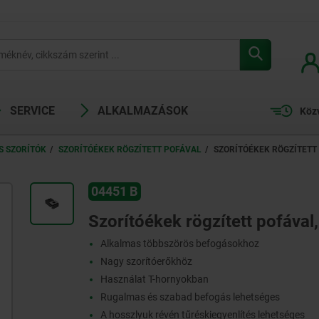
SERVICE
ALKALMAZÁSOK
Köz
S SZORÍTÓK
SZORÍTÓÉKEK RÖGZÍTETT POFÁVAL
SZORÍTÓÉKEK RÖGZÍTETT
04451 B
Szorítóékek rögzített pofával,
Alkalmas többszörös befogásokhoz
Nagy szorítóerőkhöz
Használat T-hornyokban
Rugalmas és szabad befogás lehetséges
A hosszlyuk révén tűréskiegyenlítés lehetséges