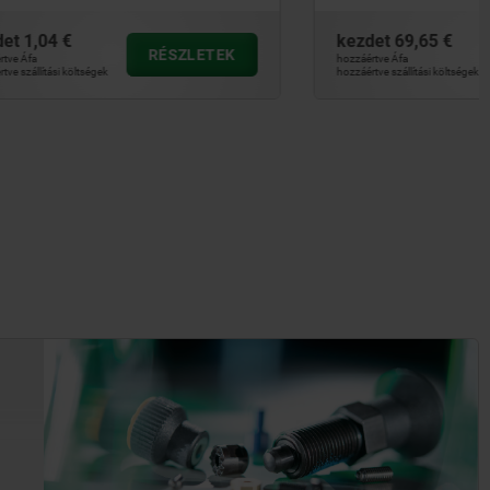
kezdet
69,65 €
SZLETEK
RÉSZLETEK
hozzáértve Áfa
hozzáértve szállítási költségek