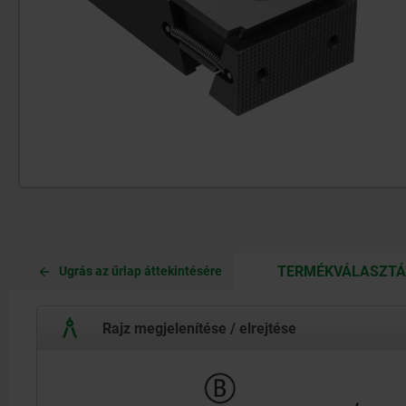
TERMÉKVÁLASZT
Ugrás az űrlap áttekintésére
Rajz megjelenítése / elrejtése