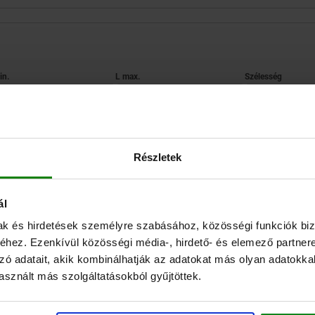
 min.
L max.
B
88,5
94,5
50
TÁBLÁZAT NAGYÍTÁSA
Részletek
Raktárról azonnal 
, rendszeres időközönként frissülnek.
Elérhető 1–2 héten
ál
mak és hirdetések személyre szabásához, közösségi funkciók biz
hez. Ezenkívül közösségi média-, hirdető- és elemező partner
D Belső
G hengeres
Z hengeres
Meghúzási n
zó adatait, akik kombinálhatják az adatokat más olyan adatokka
B
H
B1
H1
H3
menet
fejű
fejű
csavar
csavar
sznált más szolgáltatásokból gyűjtöttek.
DIN 912
DIN 912
50
25
30
12,5
3,5
M5
M12x30
M12x25