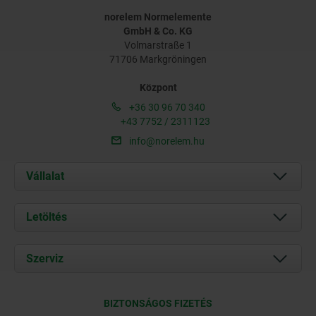
norelem Normelemente
GmbH & Co. KG
Volmarstraße 1
71706 Markgröningen
Központ
+36 30 96 70 340
+43 7752 / 2311123
info@norelem.hu
Vállalat
Rólunk
Letöltés
Aktuális
Documents
Szerviz
Kapcsolat
Szállítási feltételek
BIZTONSÁGOS FIZETÉS