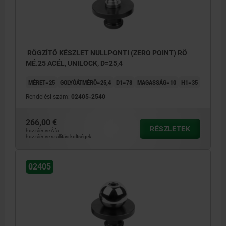
RÖGZÍTŐ KÉSZLET NULLPONTI (ZERO POINT) RÖ
MÉ.25 ACÉL, UNILOCK, D=25,4
MÉRET=25
GOLYÓÁTMÉRŐ=25,4
D1=78
MAGASSÁG=10
H1=35
Rendelési szám:
02405-2540
266,00 €
RÉSZLETEK
hozzáértve Áfa
hozzáértve szállítási költségek
02405