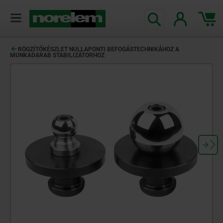
text.skipToContent
text.skipToNavigation
RÖGZÍTŐKÉSZLET NULLAPONTI BEFOGÁSTECHNIKÁHOZ A
MUNKADARAB STABILIZÁTORHOZ