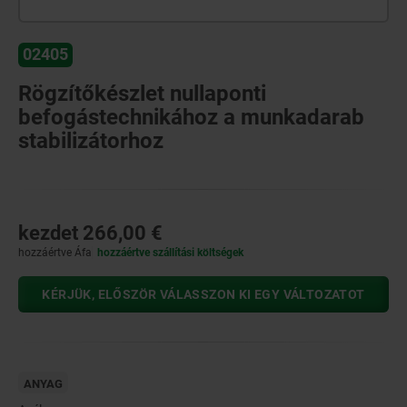
02405
Rögzítőkészlet nullaponti
befogástechnikához a munkadarab
stabilizátorhoz
kezdet
266,00 €
hozzáértve Áfa
hozzáértve szállítási költségek
KÉRJÜK, ELŐSZÖR VÁLASSZON KI EGY VÁLTOZATOT
ANYAG