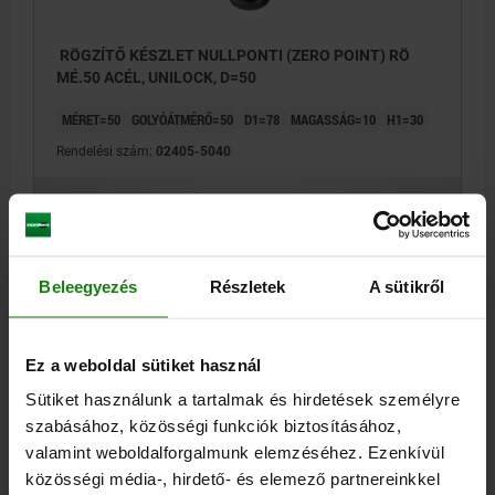
RÖGZÍTŐ KÉSZLET NULLPONTI (ZERO POINT) RÖ
MÉ.50 ACÉL, UNILOCK, D=50
MÉRET=50
GOLYÓÁTMÉRŐ=50
D1=78
MAGASSÁG=10
H1=30
Rendelési szám:
02405-5040
314,00 €
RÉSZLETEK
hozzáértve Áfa
hozzáértve szállítási költségek
Beleegyezés
Részletek
A sütikről
RÉSZLETEK
Ez a weboldal sütiket használ
CAD
Sütiket használunk a tartalmak és hirdetések személyre
szabásához, közösségi funkciók biztosításához,
LETÖLTÉSEK
valamint weboldalforgalmunk elemzéséhez. Ezenkívül
közösségi média-, hirdető- és elemező partnereinkkel