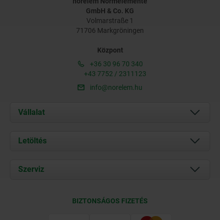
norelem Normelemente
GmbH & Co. KG
Volmarstraße 1
71706 Markgröningen
Központ
+36 30 96 70 340
+43 7752 / 2311123
info@norelem.hu
Vállalat
Rólunk
Letöltés
Aktuális
Documents
Szerviz
Kapcsolat
Szállítási feltételek
BIZTONSÁGOS FIZETÉS
Tanúsítványok