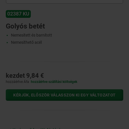
02387 KU
Golyós betét
Nemesített és barnított
Nemesíthető acél
kezdet
9,84 €
hozzáértve Áfa
hozzáértve szállítási költségek
KÉRJÜK, ELŐSZÖR VÁLASSZON KI EGY VÁLTOZATOT