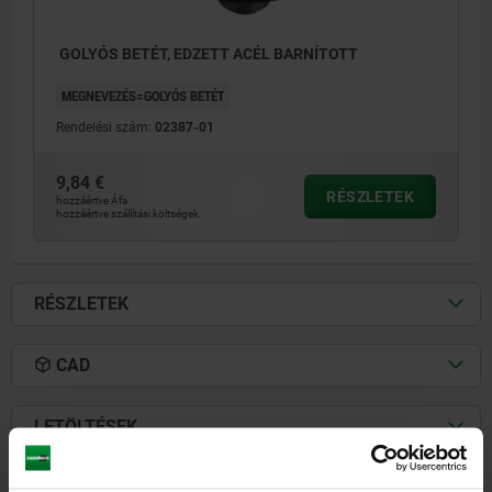
GOLYÓS BETÉT, EDZETT ACÉL BARNÍTOTT
MEGNEVEZÉS=GOLYÓS BETÉT
Rendelési szám:
02387-01
9,84 €
RÉSZLETEK
hozzáértve Áfa
hozzáértve szállítási költségek
RÉSZLETEK
CAD
LETÖLTÉSEK
Más vásárlók is vásároltak