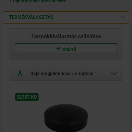
Ugrás az űrlap áttekintésére
TERMÉKVÁLASZTÁS
Termékkiválasztás szűkítése
SZŰRŐ
Rajz megjelenítése / elrejtése
02387 KU