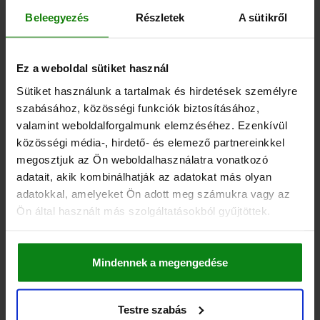
Beleegyezés
Részletek
A sütikről
02330
Ez a weboldal sütiket használ
Sütiket használunk a tartalmak és hirdetések személyre
szabásához, közösségi funkciók biztosításához,
valamint weboldalforgalmunk elemzéséhez. Ezenkívül
közösségi média-, hirdető- és elemező partnereinkkel
megosztjuk az Ön weboldalhasználatra vonatkozó
Támasztóelemek, hengeres
adatait, akik kombinálhatják az adatokat más olyan
adatokkal, amelyeket Ön adott meg számukra vagy az
Ön által használt más szolgáltatásokból gyűjtöttek.
kezdet
234,09 €
Mindennek a megengedése
RÉSZLETEK
hozzáértve Áfa
hozzáértve szállítási költségek
Testre szabás