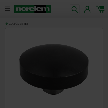
text.skipToContent
text.skipToNavigation
GOLYÓS BETÉT