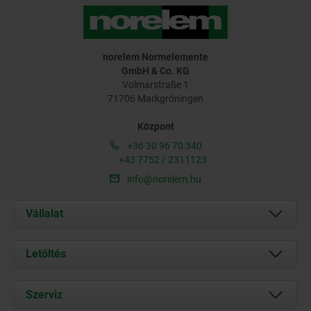
norelem Normelemente
GmbH & Co. KG
Volmarstraße 1
71706 Markgröningen
Központ
+36 30 96 70 340
+43 7752 / 2311123
info@norelem.hu
Vállalat
Rólunk
Letöltés
Aktuális
Documents
Szerviz
Kapcsolat