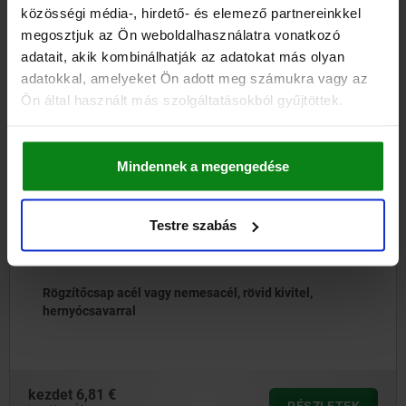
közösségi média-, hirdető- és elemező partnereinkkel
LETÖLTÉSEK
megosztjuk az Ön weboldalhasználatra vonatkozó
adatait, akik kombinálhatják az adatokat más olyan
Más vásárlók is vásároltak
adatokkal, amelyeket Ön adott meg számukra vagy az
Ön által használt más szolgáltatásokból gyűjtöttek.
ÚJ
03092
Mindennek a megengedése
Testre szabás
nemesacél, rövid kivitel,
Rögzítőcsapok, acé
húzógyűrűvel
kezdet
4,66 €
RÉSZLETEK