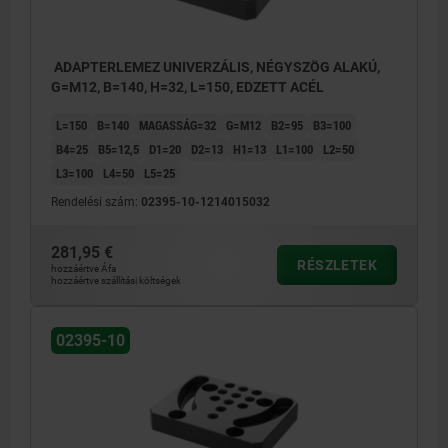
ADAPTERLEMEZ UNIVERZÁLIS, NÉGYSZÖG ALAKÚ,
G=M12, B=140, H=32, L=150, EDZETT ACÉL
L=150
B=140
MAGASSÁG=32
G=M12
B2=95
B3=100
B4=25
B5=12,5
D1=20
D2=13
H1=13
L1=100
L2=50
L3=100
L4=50
L5=25
Rendelési szám:
02395-10-1214015032
281,95 €
RÉSZLETEK
hozzáértve Áfa
hozzáértve szállítási költségek
02395-10
1) Rendszerméret M12
1) Rend
2) Rendszerméret M16
2) Rend