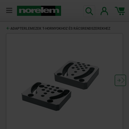
text.skipToContent
text.skipToNavigation
ADAPTERLEMEZEK T-HORNYOKHOZ ÉS RÁCSRENDSZEREKHEZ