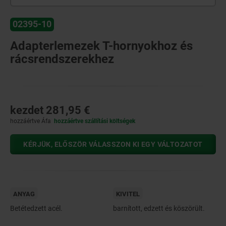
02395-10
Adapterlemezek T-hornyokhoz és
rácsrendszerekhez
kezdet
281,95 €
hozzáértve Áfa
hozzáértve szállítási költségek
KÉRJÜK, ELŐSZÖR VÁLASSZON KI EGY VÁLTOZATOT
ANYAG
KIVITEL
Betétedzett acél.
barnított, edzett és köszörült.