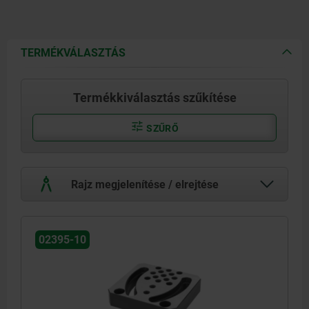
TERMÉKVÁLASZTÁS
Termékkiválasztás szűkítése
SZŰRŐ
Rajz megjelenítése / elrejtése
02395-10