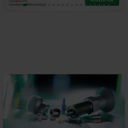
hozzáértve Áfa
hozzáértve szállítási költségek