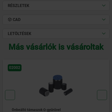
RÉSZLETEK
CAD
LETÖLTÉSEK
Más vásárlók is vásároltak
02007
Önbeálló támaszok állítható, O-gyűrűvel és cserélhető