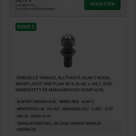
34,19 €
RÉSZLETEK
hozzáértve Áfa
hozzáértve szállítási költségek
02005 C
ÖNBEÁLLÓ TÁMASZ, ÁLLÍTHATÓ, ALAK:C KUGEL
ABGEFLACHT UND PLAN, M16, B=40, L=60,7, ACÉL
NEMESÍTETT ÉS MANGÁNFOSZF, KOMP:ACÉL
ALAPTEST ANYAGA=ACÉL
MENET=M16
ALAK=C
MENETHOSSZ=40
D3=10,5
MAGASSÁG=20,7
L=60,7
E=27
SW=24
GOLYÓ-Ø=16
TERHELHETŐSÉG MAX., KN (CSAK STATIKUS TERHELÉS
ESETÉN)=25