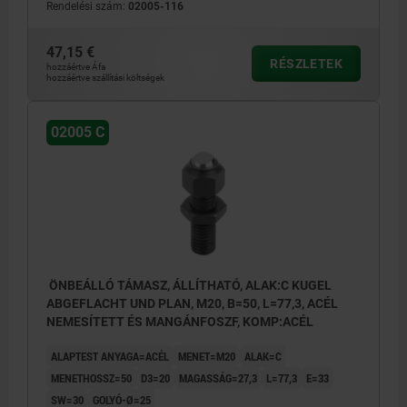
Rendelési szám:
02005-116
47,15 €
RÉSZLETEK
hozzáértve Áfa
hozzáértve szállítási költségek
02005 C
ÖNBEÁLLÓ TÁMASZ, ÁLLÍTHATÓ, ALAK:C KUGEL
ABGEFLACHT UND PLAN, M20, B=50, L=77,3, ACÉL
NEMESÍTETT ÉS MANGÁNFOSZF, KOMP:ACÉL
ALAPTEST ANYAGA=ACÉL
MENET=M20
ALAK=C
MENETHOSSZ=50
D3=20
MAGASSÁG=27,3
L=77,3
E=33
SW=30
GOLYÓ-Ø=25