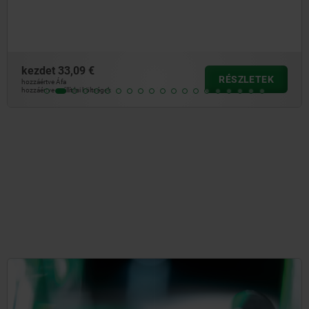
betétekkel
kezdet
71,71 €
RÉSZLETEK
hozzáértve Áfa
hozzáértve szállítási költségek