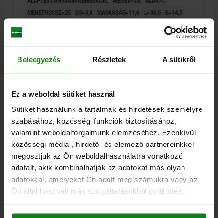
ALAPTEST ANYAGA=NEMESACÉL
MENET=M8
ALAK=C
MENETHOSSZ=25
D3=5,8
MAGASSÁG=11,6
L=36,6
E=14,5
SW=13
GOLYÓ-Ø=8,5
TERHELHETŐSÉG MAX., KN (CSAK STATIKUS TERHELÉS ESETÉN)=8
Rendelési szám:
02005-1081
Beleegyezés
Részletek
A sütikről
30,54 €
RÉSZLETEK
hozzáértve Áfa
hozzáértve szállítási költségek
Ez a weboldal sütiket használ
Sütiket használunk a tartalmak és hirdetések személyre
02005 C
szabásához, közösségi funkciók biztosításához,
valamint weboldalforgalmunk elemzéséhez. Ezenkívül
közösségi média-, hirdető- és elemező partnereinkkel
megosztjuk az Ön weboldalhasználatra vonatkozó
adatait, akik kombinálhatják az adatokat más olyan
adatokkal, amelyeket Ön adott meg számukra vagy az
Ön által használt más szolgáltatásokból gyűjtöttek.
ÖNBEÁLLÓ TÁMASZ, ÁLLÍTHATÓ, ALAK:C KUGEL
ABGEFLACHT UND PLAN, M10, B=30, L=45,7,
NEMESACÉL NEMESÍTETT ÉS ELEKTROPOLÍ,