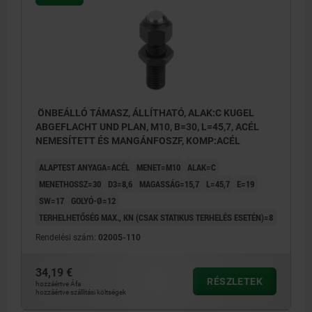
ÖNBEÁLLÓ TÁMASZ, ÁLLÍTHATÓ, ALAK:C KUGEL
ABGEFLACHT UND PLAN, M10, B=30, L=45,7, ACÉL
NEMESÍTETT ÉS MANGÁNFOSZF, KOMP:ACÉL
ALAPTEST ANYAGA=ACÉL
MENET=M10
ALAK=C
MENETHOSSZ=30
D3=8,6
MAGASSÁG=15,7
L=45,7
E=19
SW=17
GOLYÓ-Ø=12
TERHELHETŐSÉG MAX., KN (CSAK STATIKUS TERHELÉS ESETÉN)=8
Rendelési szám:
02005-110
34,19 €
RÉSZLETEK
hozzáértve Áfa
hozzáértve szállítási költségek