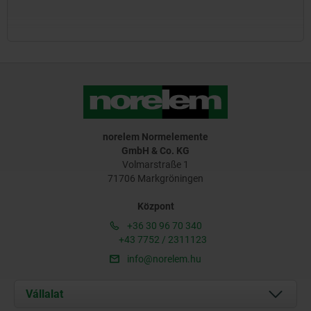
norelem Normelemente
GmbH & Co. KG
Volmarstraße 1
71706 Markgröningen
Központ
+36 30 96 70 340
+43 7752 / 2311123
info@norelem.hu
Vállalat