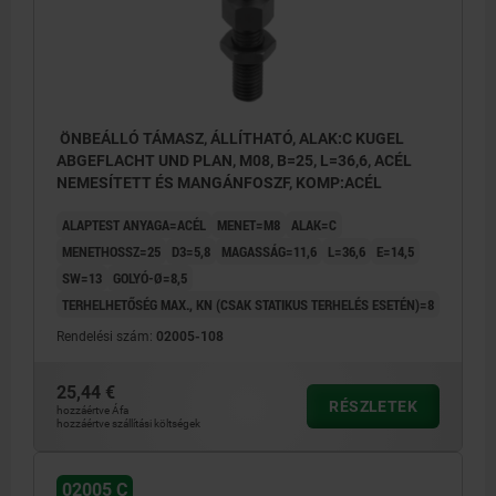
ÖNBEÁLLÓ TÁMASZ, ÁLLÍTHATÓ, ALAK:C KUGEL
ABGEFLACHT UND PLAN, M08, B=25, L=36,6, ACÉL
NEMESÍTETT ÉS MANGÁNFOSZF, KOMP:ACÉL
ALAPTEST ANYAGA=ACÉL
MENET=M8
ALAK=C
MENETHOSSZ=25
D3=5,8
MAGASSÁG=11,6
L=36,6
E=14,5
SW=13
GOLYÓ-Ø=8,5
TERHELHETŐSÉG MAX., KN (CSAK STATIKUS TERHELÉS ESETÉN)=8
Rendelési szám:
02005-108
25,44 €
RÉSZLETEK
hozzáértve Áfa
hozzáértve szállítási költségek
02005 C