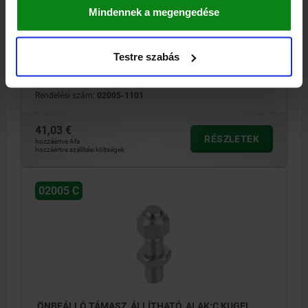
Mindennek a megengedése
KOMP:NEMESACÉL
ALAPTEST ANYAGA=NEMESACÉL
MENET=M10
ALAK=C
MENETHOSSZ=30
D3=8,6
MAGASSÁG=15,7
L=45,7
E=19
Testre szabás
SW=17
GOLYÓ-Ø=12
TERHELHETŐSÉG MAX., KN (CSAK STATIKUS TERHELÉS ESETÉN)=8
Rendelési szám:
02005-1101
41,03 €
RÉSZLETEK
hozzáértve Áfa
hozzáértve szállítási költségek
02005 C
ÖNBEÁLLÓ TÁMASZ, ÁLLÍTHATÓ, ALAK:C KUGEL