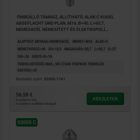
ÖNBEÁLLÓ TÁMASZ, ÁLLÍTHATÓ, ALAK:C KUGEL
ABGEFLACHT UND PLAN, M16, B=40, L=60,7,
NEMESACÉL NEMESÍTETT ÉS ELEKTROPOLÍ,
KOMP:NEMESACÉL
ALAPTEST ANYAGA=NEMESACÉL
MENET=M16
ALAK=C
MENETHOSSZ=40
D3=10,5
MAGASSÁG=20,7
L=60,7
E=27
SW=24
GOLYÓ-Ø=16
TERHELHETŐSÉG MAX., KN (CSAK STATIKUS TERHELÉS
ESETÉN)=25
Rendelési szám:
02005-1161
56,58 €
RÉSZLETEK
hozzáértve Áfa
hozzáértve szállítási költségek
02005 C