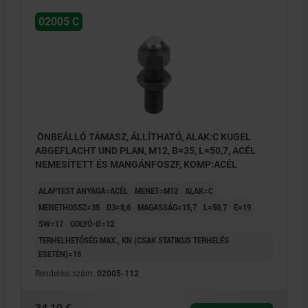
02005 C
ÖNBEÁLLÓ TÁMASZ, ÁLLÍTHATÓ, ALAK:C KUGEL
ABGEFLACHT UND PLAN, M12, B=35, L=50,7, ACÉL
NEMESÍTETT ÉS MANGÁNFOSZF, KOMP:ACÉL
ALAPTEST ANYAGA=ACÉL
MENET=M12
ALAK=C
MENETHOSSZ=35
D3=8,6
MAGASSÁG=15,7
L=50,7
E=19
SW=17
GOLYÓ-Ø=12
TERHELHETŐSÉG MAX., KN (CSAK STATIKUS TERHELÉS
ESETÉN)=15
Rendelési szám:
02005-112