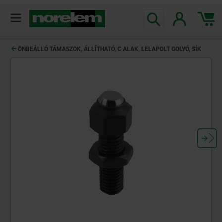
text.skipToContent
text.skipToNavigation
ÖNBEÁLLÓ TÁMASZOK, ÁLLÍTHATÓ, C ALAK, LELAPOLT GOLYÓ, SÍK