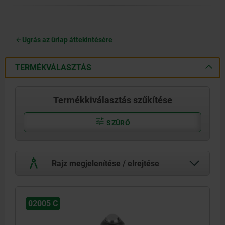
Ugrás az űrlap áttekintésére
TERMÉKVÁLASZTÁS
Termékkiválasztás szűkítése
SZŰRŐ
Rajz megjelenítése / elrejtése
02005 C