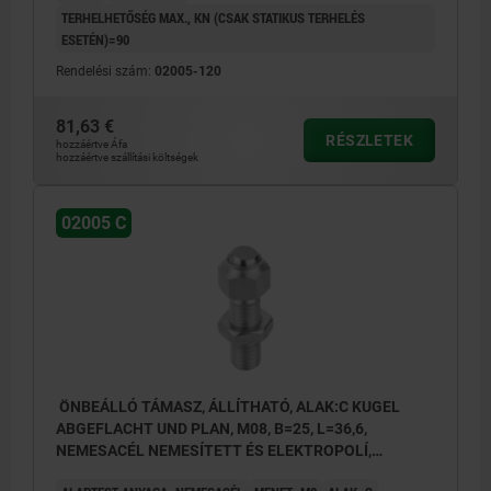
TERHELHETŐSÉG MAX., KN (CSAK STATIKUS TERHELÉS
ESETÉN)=90
Rendelési szám:
02005-120
81,63 €
RÉSZLETEK
hozzáértve Áfa
hozzáértve szállítási költségek
02005 C
ÖNBEÁLLÓ TÁMASZ, ÁLLÍTHATÓ, ALAK:C KUGEL
ABGEFLACHT UND PLAN, M08, B=25, L=36,6,
NEMESACÉL NEMESÍTETT ÉS ELEKTROPOLÍ,
KOMP:NEMESACÉL