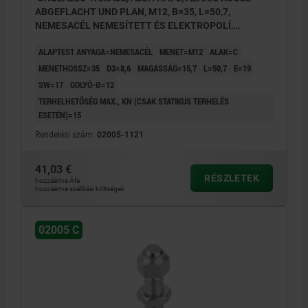
ABGEFLACHT UND PLAN, M12, B=35, L=50,7,
NEMESACÉL NEMESÍTETT ÉS ELEKTROPOLÍ,
KOMP:NEMESACÉL
ALAPTEST ANYAGA=NEMESACÉL
MENET=M12
ALAK=C
MENETHOSSZ=35
D3=8,6
MAGASSÁG=15,7
L=50,7
E=19
SW=17
GOLYÓ-Ø=12
TERHELHETŐSÉG MAX., KN (CSAK STATIKUS TERHELÉS
ESETÉN)=15
Rendelési szám:
02005-1121
41,03 €
RÉSZLETEK
hozzáértve Áfa
hozzáértve szállítási költségek
02005 C