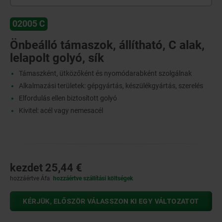
02005 C
Önbeálló támaszok, állítható, C alak,
lelapolt golyó, sík
Támaszként, ütközőként és nyomódarabként szolgálnak
Alkalmazási területek: gépgyártás, készülékgyártás, szerelés
Elfordulás ellen biztosított golyó
Kivitel: acél vagy nemesacél
kezdet
25,44 €
hozzáértve Áfa
hozzáértve szállítási költségek
KÉRJÜK, ELŐSZÖR VÁLASSZON KI EGY VÁLTOZATOT