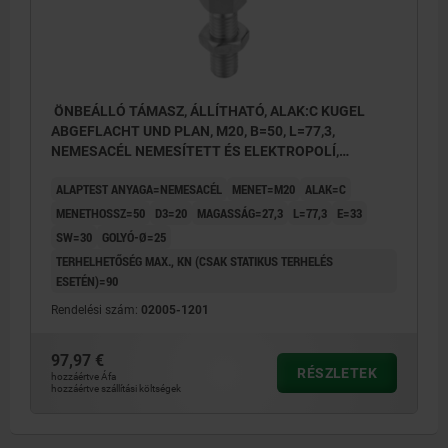
ÖNBEÁLLÓ TÁMASZ, ÁLLÍTHATÓ, ALAK:C KUGEL
ABGEFLACHT UND PLAN, M20, B=50, L=77,3,
NEMESACÉL NEMESÍTETT ÉS ELEKTROPOLÍ,
KOMP:NEMESACÉL
ALAPTEST ANYAGA=NEMESACÉL
MENET=M20
ALAK=C
MENETHOSSZ=50
D3=20
MAGASSÁG=27,3
L=77,3
E=33
SW=30
GOLYÓ-Ø=25
TERHELHETŐSÉG MAX., KN (CSAK STATIKUS TERHELÉS
ESETÉN)=90
Rendelési szám:
02005-1201
97,97 €
RÉSZLETEK
hozzáértve Áfa
hozzáértve szállítási költségek