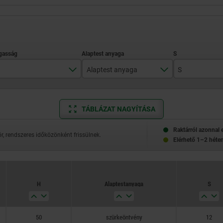
Alaptest anyaga
S
50
alumínium
12
TÁBLÁZAT NAGYÍTÁSA
63
szürkeöntvény
16
80
20
Raktárról azonnal 
, rendszeres időközönként frissülnek.
Elérhető 1–2 héten
100
25
125
32
H
Alaptest anyaga
S
160
36
200
50
szürkeöntvény
12