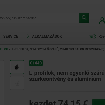
SERVICE
ALKALMAZÁSOK
Köz
FILOK
L-PROFILOK, NEM EGYENLŐ SZÁRÚ, MINDEN OLDALON MEGMUNKÁLT,
01440
L-profilok, nem egyenlő szár
szürkeöntvény és alumínium
kezdet
74,15 €