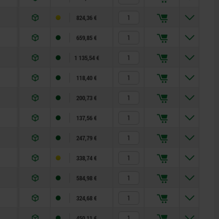
824,36 €
659,85 €
1 135,54 €
118,40 €
200,73 €
137,56 €
247,79 €
338,74 €
584,98 €
324,68 €
450,11 €