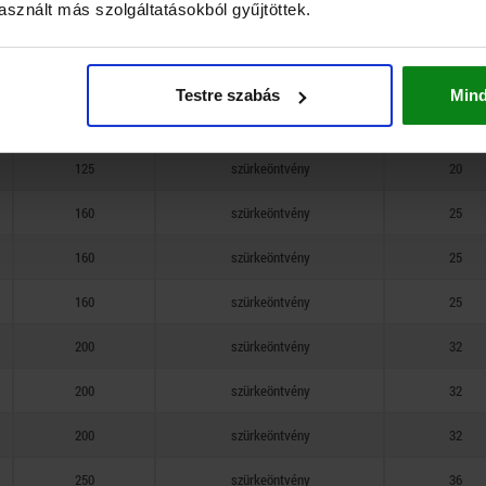
sznált más szolgáltatásokból gyűjtöttek.
125
szürkeöntvény
20
125
szürkeöntvény
20
Testre szabás
Min
125
szürkeöntvény
20
125
szürkeöntvény
20
160
szürkeöntvény
25
160
szürkeöntvény
25
160
szürkeöntvény
25
200
szürkeöntvény
32
200
szürkeöntvény
32
200
szürkeöntvény
32
250
szürkeöntvény
36