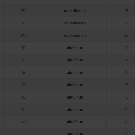
250
szürkeöntvény
36
315
szürkeöntvény
36
315
szürkeöntvény
36
50
alumínium
12
50
alumínium
12
63
alumínium
12
80
alumínium
16
80
alumínium
16
80
alumínium
16
125
alumínium
20
125
alumínium
20