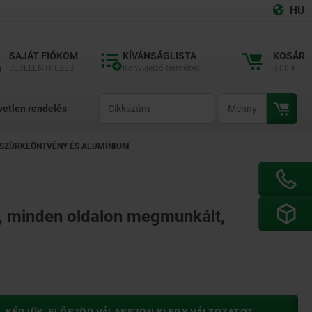
HU
SAJÁT FIÓKOM
KÍVÁNSÁGLISTA
KOSÁR
BEJELENTKEZÉS
Könyvjelző termékek
0,00 €
productCode
qty
vetlen rendelés
 SZÜRKEÖNTVÉNY ÉS ALUMÍNIUM
ú, minden oldalon megmunkált,