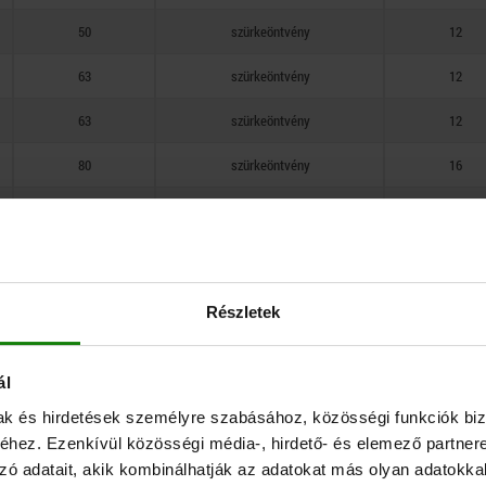
250
50
szürkeöntvény
12
315
63
szürkeöntvény
12
63
szürkeöntvény
12
80
szürkeöntvény
16
80
szürkeöntvény
16
80
szürkeöntvény
16
80
szürkeöntvény
16
Részletek
100
szürkeöntvény
20
ál
100
szürkeöntvény
20
mak és hirdetések személyre szabásához, közösségi funkciók biz
100
szürkeöntvény
20
hez. Ezenkívül közösségi média-, hirdető- és elemező partner
zó adatait, akik kombinálhatják az adatokat más olyan adatokka
100
szürkeöntvény
20