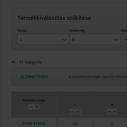
Termékkiválasztás szűkítése
L
B
H
150
32
41
/ 41 bejegyzés
200
40
300
63
ELÉRHETŐSÉG
A hozzáférhetőségek naponta többször
600
80
800
100
Rendelési szám
L
B
1000
125
160
01440-01X150
150
32