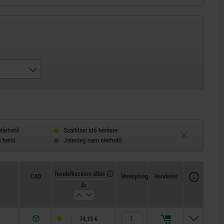
elérhető
Szállítási idő kérésre
 belül
Jelenleg nem elérhető
Rendelkezésre állás
CAD
Mennyiség
Rendelés
Ár
74,15 €