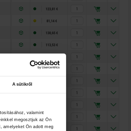
123,81 €
81,14 €
138,65 €
113,53 €
158,53 €
270,43 €
798,31 €
A sütikről
137,80 €
188,98 €
tosításához, valamint
330,75 €
einkkel megosztjuk az Ön
l, amelyeket Ön adott meg
1 404,35 €