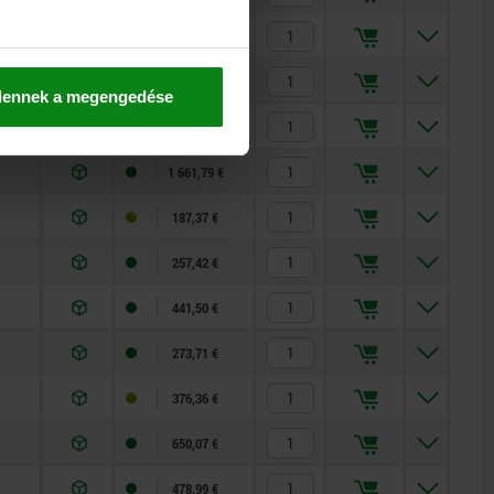
152,50 €
210,19 €
dennek a megengedése
363,33 €
1 661,79 €
187,37 €
257,42 €
441,50 €
273,71 €
376,36 €
650,07 €
478,99 €