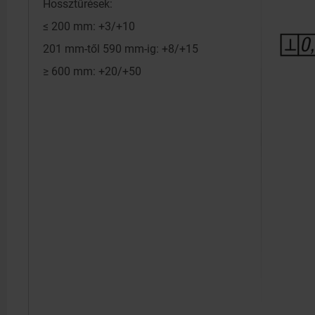
Hossztűrések:
≤ 200 mm: +3/+10
201 mm-től 590 mm-ig: +8/+15
≥ 600 mm: +20/+50