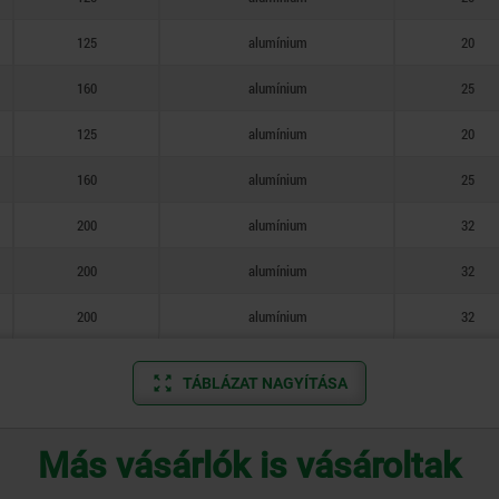
125
alumínium
20
160
alumínium
25
125
alumínium
20
160
alumínium
25
200
alumínium
32
200
alumínium
32
200
alumínium
32
TÁBLÁZAT NAGYÍTÁSA
Más vásárlók is vásároltak