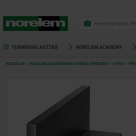
text.skipToContent
text.skipToNavigation
TERMÉKVÁLASZTÁS
NORELEM ACADEMY
KEZDŐLAP
RUGALMAS SZABVÁNYALKATRÉSZ RENDSZER
01000
PRO