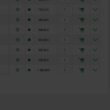
773,17 €
384,24 €
948,82 €
531,66 €
547,35 €
755,93 €
1 306,38 €