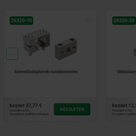
ÚJ
26320-10
26320-20
Szerelőadapterek rozsdamentes
Ütközőan
kezdet
37,77 €
kezdet
12,
RÉSZLETEK
hozzáértve Áfa
hozzáértve Áfa
hozzáértve szállítási költségek
hozzáértve szállít