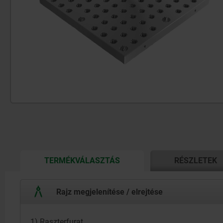
CURRENT
TERMÉKVÁLASZTÁS
RÉSZLETEK
TAB:
Rajz megjelenítése / elrejtése
1) Raszterfurat