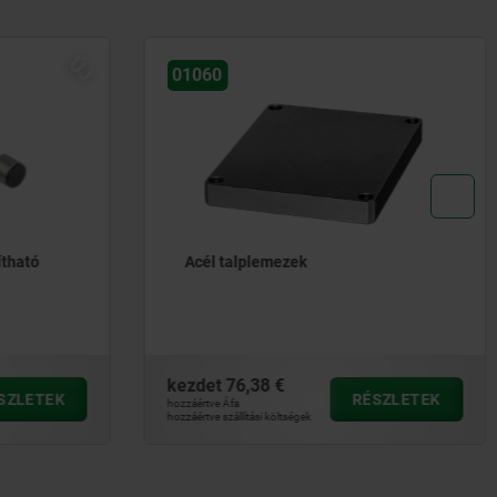
ÚJ
01060
ítható
Acél talplemezek
kezdet
76,38 €
SZLETEK
RÉSZLETEK
hozzáértve Áfa
hozzáértve szállítási költségek