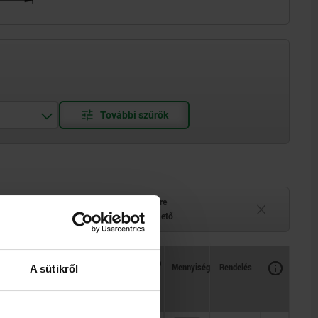
elérhető
Szállítási idő kérésre
 belül
Jelenleg nem elérhető
Rendelkezésre állás
CAD
Mennyiség
Rendelés
A sütikről
atok
Ár
áma