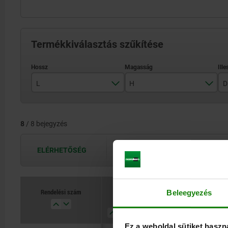
Termékkiválasztás szűkítése
L
H
D
400
40
8
/ 8 bejegyzés
500
50
630
ELÉRHETŐSÉG
A hozzáférhetőségek naponta többször
800
Rendelési szám
Beleegyezés
L
H
D
D1
Ez a weboldal sütiket haszn