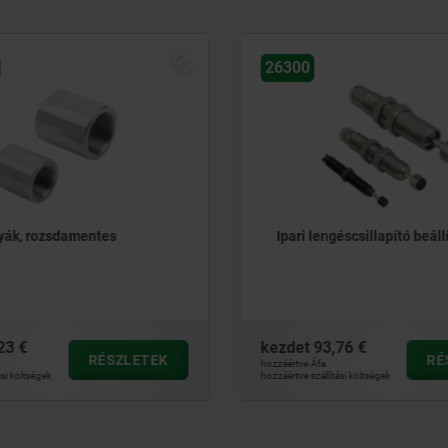
ÚJ
26300
yák, rozsdamentes
Ipari lengéscsillapító beáll
23 €
kezdet
93,76 €
RÉSZLETEK
RÉ
hozzáértve Áfa
ási költségek
hozzáértve szállítási költségek