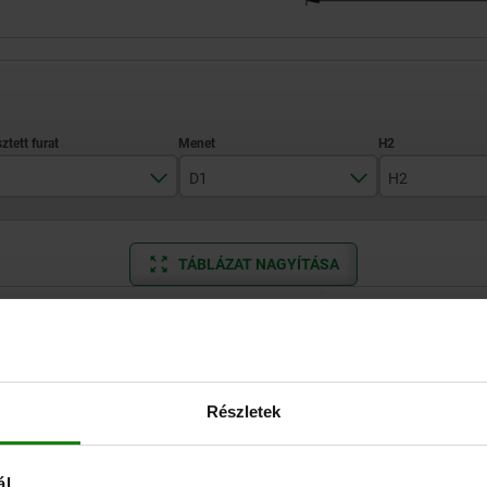
D1
H2
12
M12
370
TÁBLÁZAT NAGYÍTÁSA
16
M16
470
585
Raktárról azonnal 
, rendszeres időközönként frissülnek.
Elérhető 1–2 héten
770
Részletek
H2
H3
L2
N1
NL
NB
Rögzítőfur
darabsz
ál