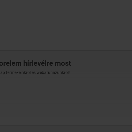
norelem hírlevélre most
t kap termékeinkről és webáruházunkról!