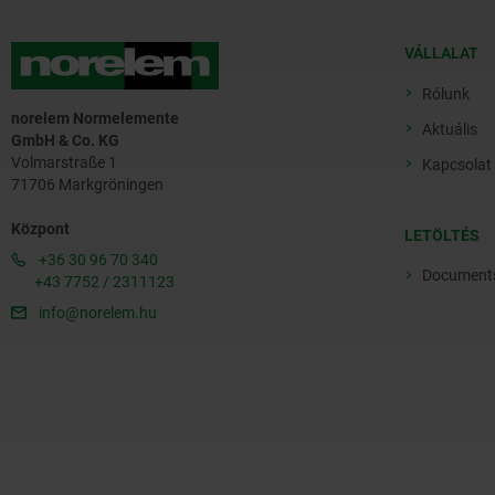
VÁLLALAT
Rólunk
norelem Normelemente
Aktuális
GmbH & Co. KG
Volmarstraße 1
Kapcsolat
71706 Markgröningen
Központ
LETÖLTÉS
+36 30 96 70 340
Document
+43 7752 / 2311123
info@norelem.hu