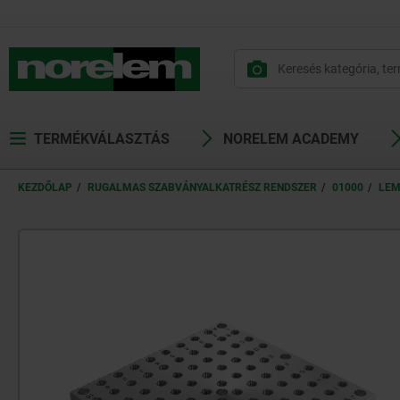
text.skipToContent
text.skipToNavigation
TERMÉKVÁLASZTÁS
NORELEM ACADEMY
KEZDŐLAP
RUGALMAS SZABVÁNYALKATRÉSZ RENDSZER
01000
LEM