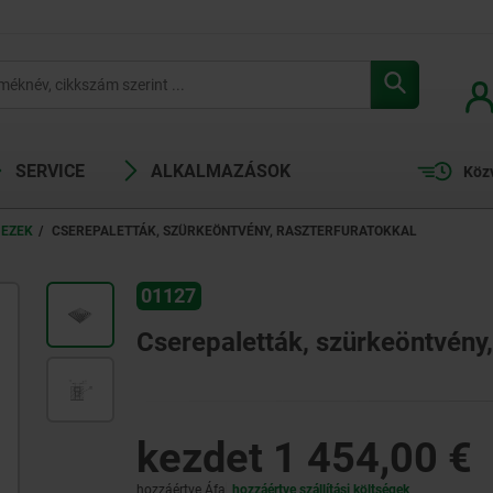
SERVICE
ALKALMAZÁSOK
Köz
EZEK
CSEREPALETTÁK, SZÜRKEÖNTVÉNY, RASZTERFURATOKKAL
01127
Cserepaletták, szürkeöntvény,
kezdet
1 454,00 €
hozzáértve Áfa
hozzáértve szállítási költségek