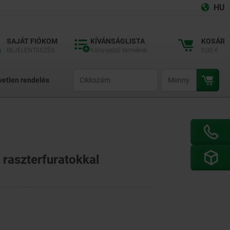
HU
SAJÁT FIÓKOM
KÍVÁNSÁGLISTA
KOSÁR
BEJELENTKEZÉS
Könyvjelző termékek
0,00 €
productCode
qty
vetlen rendelés
 raszterfuratokkal