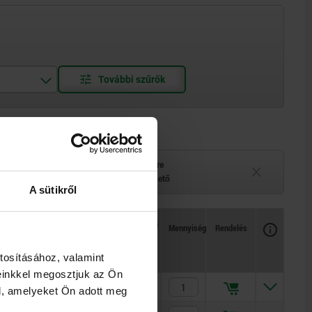
elérhető
Szállítási idő kérésre
 belül
Jelenleg nem elérhető
A sütikről
Rendelkezésre állás
CAD
Mennyiség
Rendelés
NB
Ár
tosításához, valamint
einkkel megosztjuk az Ön
2
943,00 €
l, amelyeket Ön adott meg