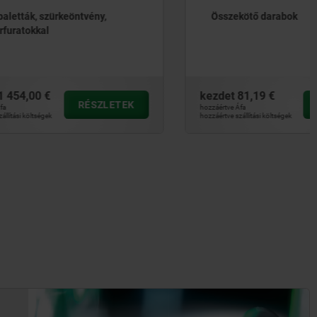
ny,
Összekötő darabok
kezdet
81,19 €
SZLETEK
RÉSZLETEK
hozzáértve Áfa
hozzáértve szállítási költségek