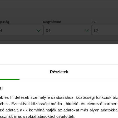
4
D4
L2
23
M12
150
TÁBLÁZAT NAGYÍTÁSA
30
M16
250
300
Raktárról azonnal 
, rendszeres időközönként frissülnek.
Elérhető 1–2 héten
Részletek
400
ál
D4
L2
L6
L9
BN
NL
mak és hirdetések személyre szabásához, közösségi funkciók biz
hez. Ezenkívül közösségi média-, hirdető- és elemező partner
M12
150
250
75
14
2
zó adatait, akik kombinálhatják az adatokat más olyan adatokka
sznált más szolgáltatásokból gyűjtöttek.