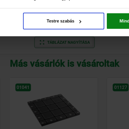
M12
250
350
75
14
4
M16
300
450
100
18
4
Testre szabás
Min
M16
400
550
100
18
4
TÁBLÁZAT NAGYÍTÁSA
Más vásárlók is vásároltak
01127