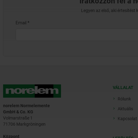
Iratkozzon fel a 
Legyen az első, aki értesítés
VÁLLALAT
Rólunk
norelem Normelemente
Aktuális
GmbH & Co. KG
Volmarstraße 1
Kapcsolat
71706 Markgröningen
Központ