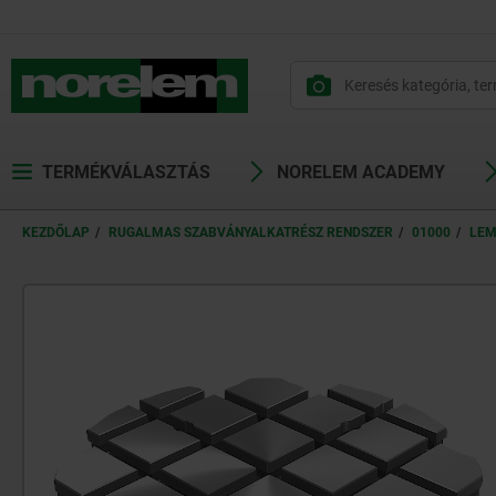
text.skipToContent
text.skipToNavigation
TERMÉKVÁLASZTÁS
NORELEM ACADEMY
KEZDŐLAP
RUGALMAS SZABVÁNYALKATRÉSZ RENDSZER
01000
LEM