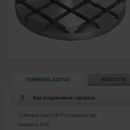
CURRENT
TERMÉKVÁLASZTÁS
RÉSZLETEK
TAB:
Rajz megjelenítése / elrejtése
1) Átmenő furat DIN 912 hengeres fejű
csavarhoz (D4)