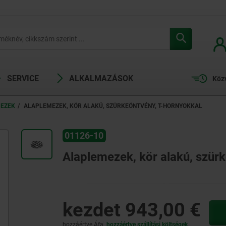
SERVICE
ALKALMAZÁSOK
Köz
EZEK
ALAPLEMEZEK, KÖR ALAKÚ, SZÜRKEÖNTVÉNY, T-HORNYOKKAL
01126-10
Alaplemezek, kör alakú, szür
kezdet
943,00 €
hozzáértve Áfa
hozzáértve szállítási költségek