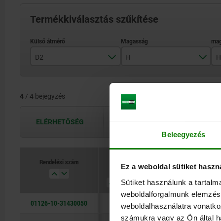
Termékkiválasztás szűkítése
D2
H
H
300
50
4
/ 4 bejegyzés
400
65
500
ELÉRHETŐSÉG
A hozzáférhetőségek naponta többször
Beleegyezés
600
Rendelési szám
Ez a weboldal sütiket haszn
D2
H
H4
Sütiket használunk a tartal
weboldalforgalmunk elemzésé
01126-10-31430050
300
50
23
weboldalhasználatra vonatko
számukra vagy az Ön által ha