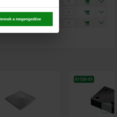
4
1 557,00 €
4
2 127,00 €
dennek a megengedése
4
3 289,00 €
01126-01