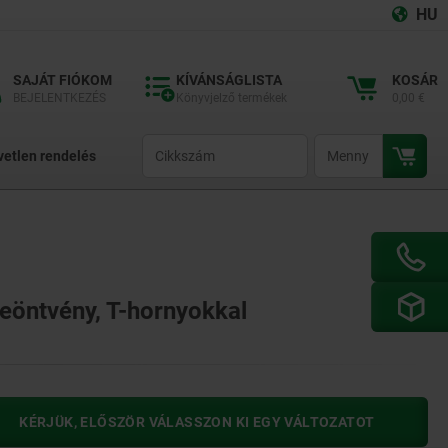
HU
SAJÁT FIÓKOM
KÍVÁNSÁGLISTA
KOSÁR
BEJELENTKEZÉS
Könyvjelző termékek
0,00 €
productCode
qty
vetlen rendelés
keöntvény, T-hornyokkal
KÉRJÜK, ELŐSZÖR VÁLASSZON KI EGY VÁLTOZATOT