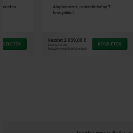
Alaplemezek, szürkeöntvény T-
Alumíniu
hornyokkal
kezdet
2 039,00 €
kezdet
1 9
RÉSZLETEK
hozzáértve Áfa
hozzáértve Áfa
hozzáértve szállítási költségek
hozzáértve szállít