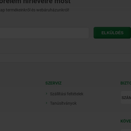
norelem hírlevélre most
t kap termékeinkről és webáruházunkról!
SZERVIZ
BIZT
Szállítási feltételek
Tanúsítványok
KÖVE