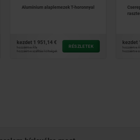
m alaplemezek T-horonnyal
Cserepaletták, szürkeöntvé
raszterfuratokkal
51,14 €
kezdet
1 454,00 €
RÉSZLETEK
RÉ
hozzáértve Áfa
ási költségek
hozzáértve szállítási költségek