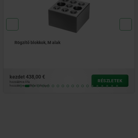
Alátétblokkok, M alak
kezdet
155,19 €
ETEK
RÉSZ
hozzáértve Áfa
hozzáértve szállítási költségek