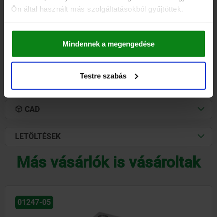
Rendelési szám:
01247-06-21608585125
Ön által használt más szolgáltatásokból gyűjtöttek.
190,18 €
RÉSZLETEK
hozzáértve Áfa
Mindennek a megengedése
hozzáértve szállítási költségek
Testre szabás
RÉSZLETEK
CAD
LETÖLTÉSEK
Más vásárlók is vásároltak
01247-05