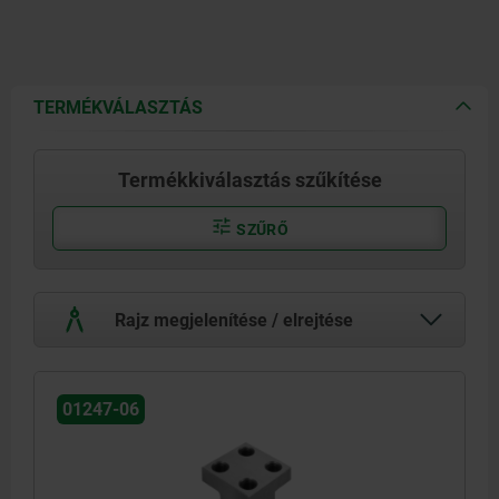
TERMÉKVÁLASZTÁS
Termékkiválasztás szűkítése
SZŰRŐ
Rajz megjelenítése / elrejtése
01247-06