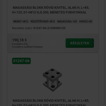
MAGASSÁGI BLOKK RÖVID KIVITEL, ALAK:H, L=85,
H=125, D1=M12 GJL300, MENETES FURATOKKAL
MENET=M12
RÖGZÍTŐFURAT=M12
MAGASSÁG=125
HOSSZ=85
Rendelési szám:
01247-06-21208585125
190,18 €
RÉSZLETEK
hozzáértve Áfa
hozzáértve szállítási költségek
01247-06
MAGASSÁGI BLOKK RÖVID KIVITEL, ALAK:H, L=85,
H=100, D1=M16 GJL300, MENETES FURATOKKAL