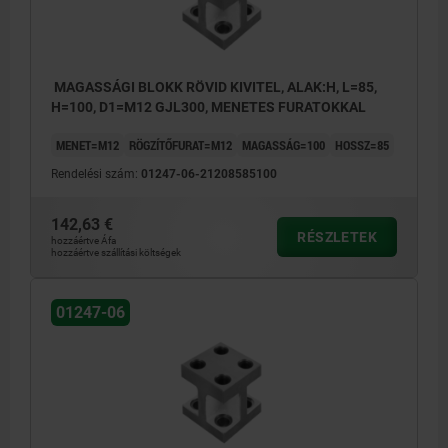
MAGASSÁGI BLOKK RÖVID KIVITEL, ALAK:H, L=85,
H=100, D1=M12 GJL300, MENETES FURATOKKAL
MENET=M12
RÖGZÍTŐFURAT=M12
MAGASSÁG=100
HOSSZ=85
Rendelési szám:
01247-06-21208585100
142,63 €
RÉSZLETEK
hozzáértve Áfa
hozzáértve szállítási költségek
01247-06
1) Menetes furat
2) Átmenő furat DIN 912 hengeres fejű
csavarhoz