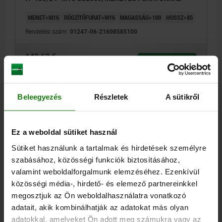
MENET=M16
RÖGZÍTŐFURAT=M16
MAGASSÁG=100
HOSSZ=85
Rendelési szám:
01247-06-21608585100
142,63 €
RÉSZLETEK
hozzáértve Áfa
hozzáértve szállítási költségek
Beleegyezés
Részletek
A sütikről
01247-06
Ez a weboldal sütiket használ
Sütiket használunk a tartalmak és hirdetések személyre
szabásához, közösségi funkciók biztosításához,
valamint weboldalforgalmunk elemzéséhez. Ezenkívül
közösségi média-, hirdető- és elemező partnereinkkel
MAGASSÁGI BLOKK RÖVID KIVITEL, ALAK:H, L=85,
H=125, D1=M16 GJL300, MENETES FURATOKKAL
megosztjuk az Ön weboldalhasználatra vonatkozó
adatait, akik kombinálhatják az adatokat más olyan
MENET=M16
RÖGZÍTŐFURAT=M16
MAGASSÁG=125
HOSSZ=85
adatokkal, amelyeket Ön adott meg számukra vagy az