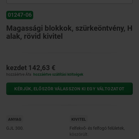
01247-06
Magassági blokkok, szürkeöntvény, H
alak, rövid kivitel
kezdet
142,63 €
hozzáértve Áfa
hozzáértve szállítási költségek
KÉRJÜK, ELŐSZÖR VÁLASSZON KI EGY VÁLTOZATOT
ANYAG
KIVITEL
GJL 300.
Felfekvő- és felfogó felületek,
köszörült.