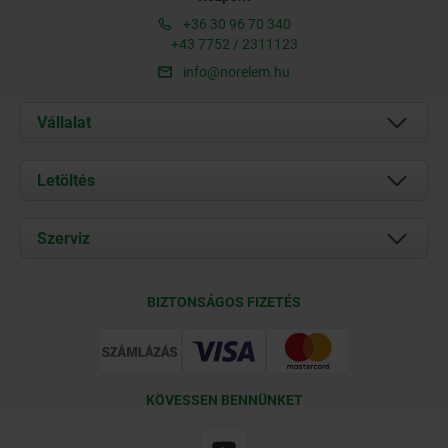
+36 30 96 70 340
+43 7752 / 2311123
info@norelem.hu
Vállalat
Rólunk
Letöltés
Aktuális
Documents
Szerviz
Kapcsolat
Szállítási feltételek
BIZTONSÁGOS FIZETÉS
Tanúsítványok
KÖVESSEN BENNÜNKET