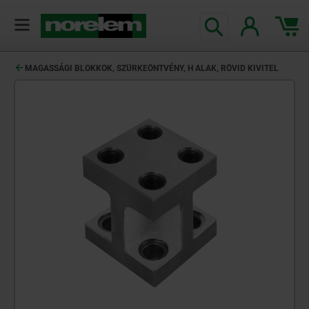
text.skipToContent
text.skipToNavigation
MAGASSÁGI BLOKKOK, SZÜRKEÖNTVÉNY, H ALAK, RÖVID KIVITEL