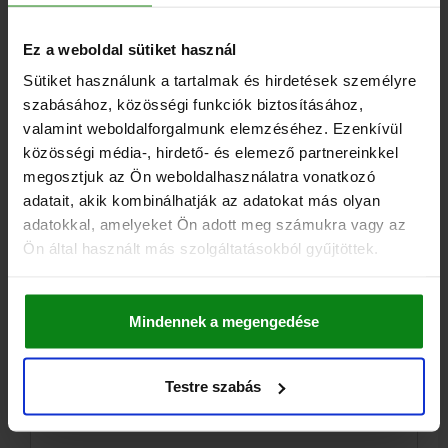
Ez a weboldal sütiket használ
Sütiket használunk a tartalmak és hirdetések személyre
ALÁTÉT KÖR D=220 S=16 EDZETT ACÉL
szabásához, közösségi funkciók biztosításához,
valamint weboldalforgalmunk elemzéséhez. Ezenkívül
ÁTMÉRŐ=220
MAGASSÁG=16
közösségi média-, hirdető- és elemező partnereinkkel
Rendelési szám:
01280-03X16
megosztjuk az Ön weboldalhasználatra vonatkozó
adatait, akik kombinálhatják az adatokat más olyan
96,14 €
adatokkal, amelyeket Ön adott meg számukra vagy az
RÉSZLETEK
hozzáértve Áfa
Ön által használt más szolgáltatásokból gyűjtöttek.
hozzáértve szállítási költségek
01280
Mindennek a megengedése
Testre szabás