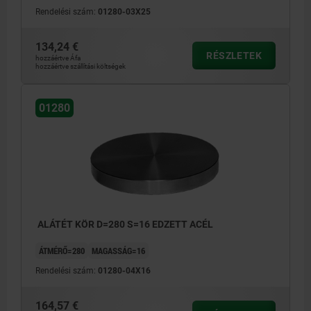
Rendelési szám:
01280-03X25
134,24 €
RÉSZLETEK
hozzáértve Áfa
hozzáértve szállítási költségek
01280
ALÁTÉT KÖR D=280 S=16 EDZETT ACÉL
ÁTMÉRŐ=280
MAGASSÁG=16
Rendelési szám:
01280-04X16
164,57 €