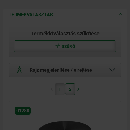
TERMÉKVÁLASZTÁS
Termékkiválasztás szűkítése
SZŰRŐ
Rajz megjelenítése / elrejtése
1
2
01280