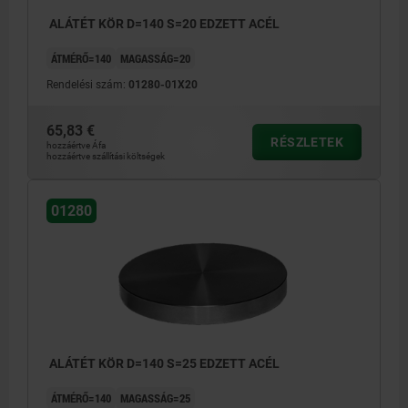
ALÁTÉT KÖR D=140 S=20 EDZETT ACÉL
ÁTMÉRŐ=140
MAGASSÁG=20
Rendelési szám:
01280-01X20
65,83 €
RÉSZLETEK
hozzáértve Áfa
hozzáértve szállítási költségek
01280
ALÁTÉT KÖR D=140 S=25 EDZETT ACÉL
ÁTMÉRŐ=140
MAGASSÁG=25