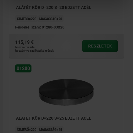
ALÁTÉT KÖR D=220 S=20 EDZETT ACÉL
ÁTMÉRŐ=220
MAGASSÁG=20
Rendelési szám:
01280-03X20
115,19 €
RÉSZLETEK
hozzáértve Áfa
hozzáértve szállítási költségek
01280
ALÁTÉT KÖR D=220 S=25 EDZETT ACÉL
ÁTMÉRŐ=220
MAGASSÁG=25