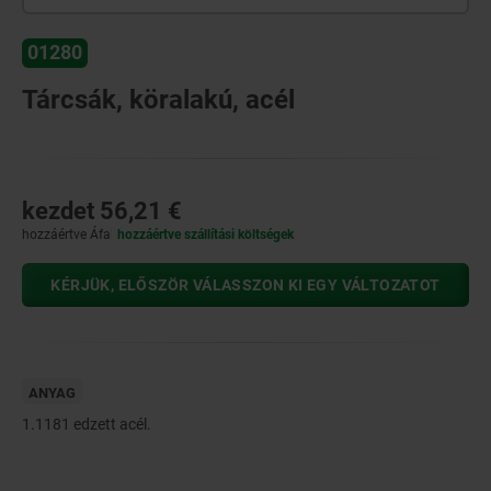
01280
Tárcsák, köralakú, acél
kezdet
56,21 €
hozzáértve Áfa
hozzáértve szállítási költségek
KÉRJÜK, ELŐSZÖR VÁLASSZON KI EGY VÁLTOZATOT
ANYAG
1.1181 edzett acél.