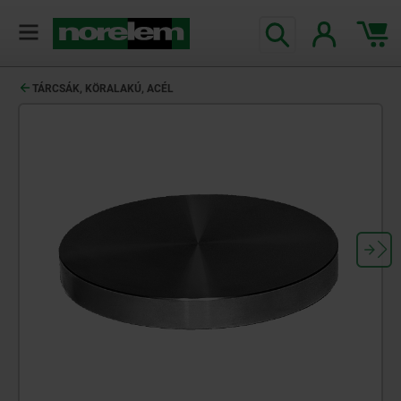
text.skipToContent
text.skipToNavigation
TÁRCSÁK, KÖRALAKÚ, ACÉL