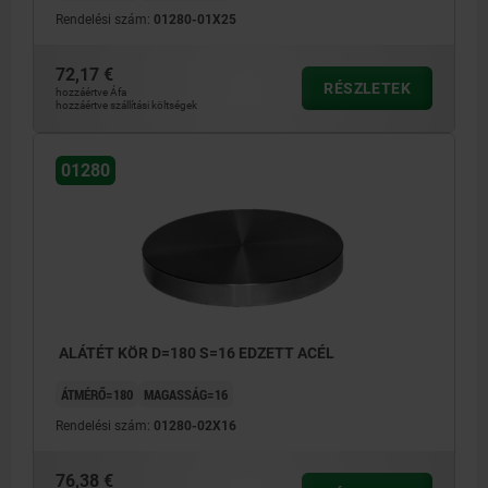
Rendelési szám:
01280-01X25
72,17 €
RÉSZLETEK
hozzáértve Áfa
hozzáértve szállítási költségek
01280
ALÁTÉT KÖR D=180 S=16 EDZETT ACÉL
ÁTMÉRŐ=180
MAGASSÁG=16
Rendelési szám:
01280-02X16
76,38 €