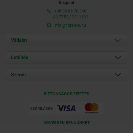
Központ
+36 30 96 70 340
+43 7752 / 2311123
info@norelem.hu
Vállalat
Rólunk
Letöltés
Aktuális
Documents
Szerviz
Kapcsolat
Szállítási feltételek
BIZTONSÁGOS FIZETÉS
Tanúsítványok
KÖVESSEN BENNÜNKET