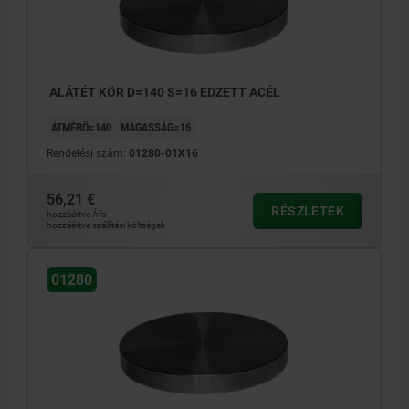
ALÁTÉT KÖR D=140 S=16 EDZETT ACÉL
ÁTMÉRŐ=140
MAGASSÁG=16
Rendelési szám:
01280-01X16
56,21 €
RÉSZLETEK
hozzáértve Áfa
hozzáértve szállítási költségek
01280