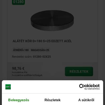
01280
ALÁTÉT KÖR D=180 S=25 EDZETT ACÉL
ÁTMÉRŐ=180
MAGASSÁG=25
Rendelési szám:
01280-02X25
98,76 €
RÉSZLETEK
hozzáértve Áfa
hozzáértve szállítási költségek
01280
Beleegyezés
Részletek
A sütikről