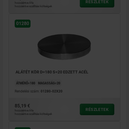
RÉSZLETEK
hozzáértve Áfa
hozzáértve szállítási költségek
01280
ALÁTÉT KÖR D=180 S=20 EDZETT ACÉL
ÁTMÉRŐ=180
MAGASSÁG=20
Rendelési szám:
01280-02X20
85,19 €
RÉSZLETEK
hozzáértve Áfa
hozzáértve szállítási költségek