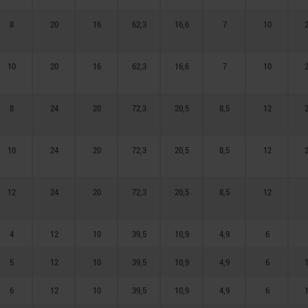
8
20
16
62,3
16,6
7
10
2
10
20
16
62,3
16,6
7
10
2
8
24
20
72,3
20,5
8,5
12
2
10
24
20
72,3
20,5
8,5
12
2
12
24
20
72,3
20,5
8,5
12
4
12
10
39,5
10,9
4,9
6
5
12
10
39,5
10,9
4,9
6
1
6
12
10
39,5
10,9
4,9
6
1