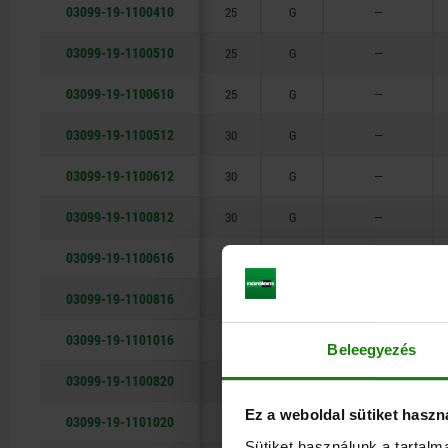
03099-19-1100410
25
G
—
51,3
03099-19-1100510
25
G
—
03099-19-1100610
25
G
—
03099-19-1100512
30
G
—
03099-19-1100612
30
G
—
03099-19-1100812
30
G
—
03099-19-1100616
40
G
—
03099-19-1100816
40
G
—
03099-19-1101016
40
G
—
Beleegyezés
03099-19-1100820
50
G
—
Ez a weboldal sütiket haszn
03099-19-1101020
50
G
—
Sütiket használunk a tartal