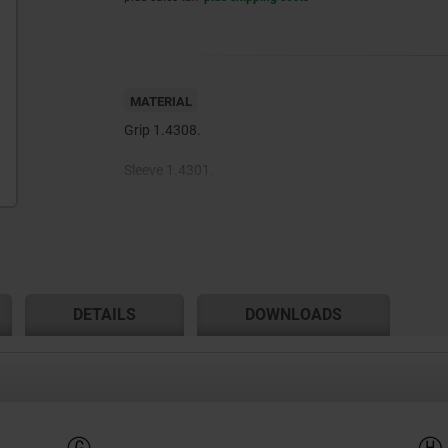
MATERIAL
Grip 1.4308.
Sleeve 1.4301.
Indexing pin 1.4305.
Spring 1.4310.
Grip cap thermoplastic PA.
DETAILS
DOWNLOADS