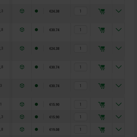
,3
15
35
€24.38
,8
15
35
€30.74
,3
20
60
€24.38
,8
20
60
€30.74
3
20
60
€30.74
1
8
14
€15.90
,3
8
14
€15.90
,8
8
14
€19.08