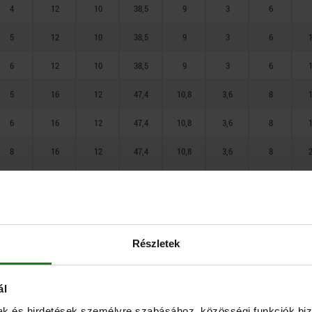
4
12
10
38,5
9
3
6
5
12
10
38,5
9
3
6
1
6
12
10
38,5
9
3
6
1
5
16
12
47,4
10,8
3,6
8
1
6
16
12
47,4
10,8
3,6
8
1
8
16
12
47,4
10,8
3,6
8
2
6
20
16
61,2
14,4
4,8
10
1
8
20
16
61,2
14,4
4,8
10
2
10
20
16
61,2
14,4
4,8
10
2
Részletek
8
24
20
71
18
6
12
2
ál
10
24
20
71
18
6
12
2
mak és hirdetések személyre szabásához, közösségi funkciók biz