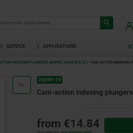
SERVICE
APPLICATIONS
CTION INDEXING PLUNGERS, BARREL SLIDE BOLTS
CAM-ACTION INDEXING P
03099-19
Cam-action indexing plungers, 
from
€14.84
plus sales tax
plus shipping costs