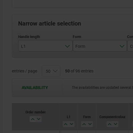
Narrow article selection
L1
Form
C
25
G
26,3
H
entries / page
50
of 96 entries
30
AVAILABILITY
The availabilities are updated several 
31,1
40
Order number
L1
Form
Component colour
41,5
50