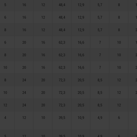
5
16
12
48,4
12,9
5,7
8
1
6
16
12
48,4
12,9
5,7
8
1
8
16
12
48,4
12,9
5,7
8
2
6
20
16
62,3
16,6
7
10
1
8
20
16
62,3
16,6
7
10
2
10
20
16
62,3
16,6
7
10
2
8
24
20
72,3
20,5
8,5
12
2
10
24
20
72,3
20,5
8,5
12
2
12
24
20
72,3
20,5
8,5
12
4
12
10
39,5
10,9
4,9
6
5
12
10
39,5
10,9
4,9
6
1