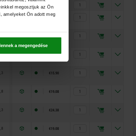
3
20
60
€29.68
einkkel megosztjuk az Ön
l, amelyeket Ön adott meg
1
8
14
€15.90
,3
8
14
€15.90
dennek a megengedése
,8
8
14
€19.08
,3
8
14
€15.90
,8
8
14
€19.08
,3
8
14
€24.38
,8
15
35
€19.08