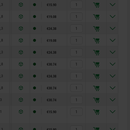
,3
8
14
€15.90
,8
8
14
€19.08
,3
8
14
€24.38
,8
15
35
€19.08
,3
15
35
€24.38
,8
15
35
€30.74
,3
20
60
€24.38
,8
20
60
€30.74
3
20
60
€30.74
1
8
14
€15.90
,3
8
14
€15.90