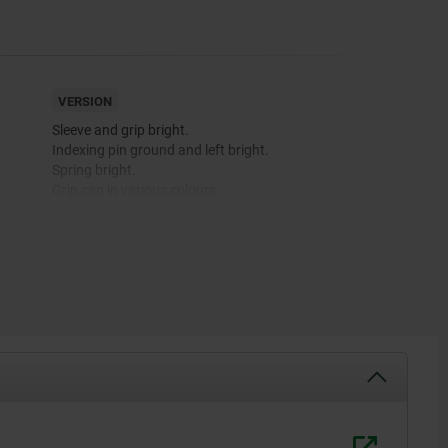
VERSION
Sleeve and grip bright.
Indexing pin ground and left bright.
Spring bright.
Grip cap in various colours:
-black grey RAL 7021
-pure orange RAL 2004
-colza yellow RAL 1021
-traffic red RAL 3020
-signal green RAL 6032
-traffic blue RAL 5017
-light grey RAL 7035