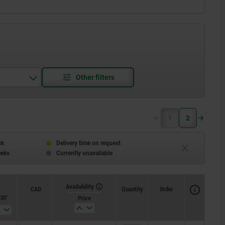
1
2
ck
Delivery time on request
eeks
Currently unavailable
Availability
CAD
Quantity
Order
30°
Spring
Spring
Price
force initial
force final
pressure F1
pressure F2
approx. N
approx. N