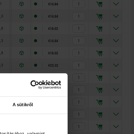
1
8
14
€14.84
,3
8
14
€14.84
,8
8
14
€18.02
,3
8
14
€14.84
,8
8
14
€18.02
,3
8
14
€23.32
,8
15
35
€18.02
,3
15
35
€23.32
,8
15
35
€29.68
A sütikről
,3
20
60
€23.32
,8
20
60
€29.68
tosításához, valamint