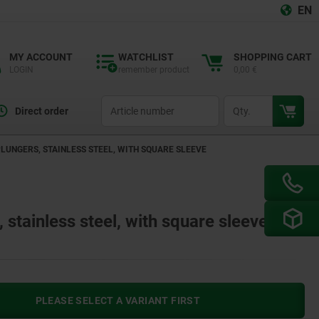
EN
MY ACCOUNT
WATCHLIST
SHOPPING CART
LOGIN
remember product
0,00 €
productCode
qty
Direct order
LUNGERS, STAINLESS STEEL, WITH SQUARE SLEEVE
stainless steel, with square sleeve
PLEASE SELECT A VARIANT FIRST