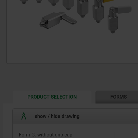
CURRENT
PRODUCT SELECTION
FORMS
TAB:
show / hide drawing
Form G: without grip cap