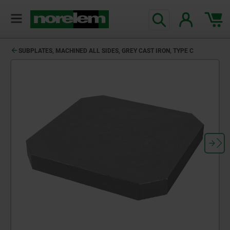
text.skipToContent
text.skipToNavigation
SUBPLATES, MACHINED ALL SIDES, GREY CAST IRON, TYPE C