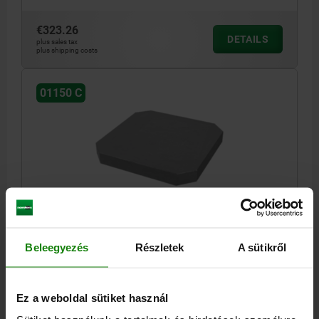
€323.26
DETAILS
plus sales tax
plus shipping costs
01150 C
SUBPLATE TYPE C 400X45 GREY CAST IRON
A=50
LENGTH=400
HEIGHT=45
TYPE=C
Beleegyezés
Részletek
A sütikről
Order number:
01150-00611
€696.74
Ez a weboldal sütiket használ
DETAILS
plus sales tax
plus shipping costs