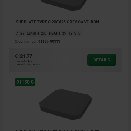
SUBPLATE TYPE C 200X25 GREY CAST IRON
A=25
LENGTH=200
HEIGHT=25
TYPE=C
Order number:
01150-00111
€121.77
DETAILS
plus sales tax
plus shipping costs
01150 C
SUBPLATE TYPE C 250X35 GREY CAST IRON