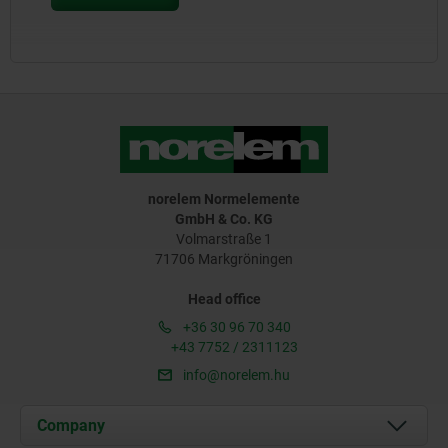
norelem Normelemente
GmbH & Co. KG
Volmarstraße 1
71706 Markgröningen
Head office
+36 30 96 70 340
+43 7752 / 2311123
info@norelem.hu
Company