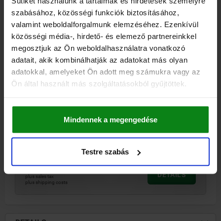
Sütiket használunk a tartalmak és hirdetések személyre
szabásához, közösségi funkciók biztosításához,
valamint weboldalforgalmunk elemzéséhez. Ezenkívül
01150 C
közösségi média-, hirdető- és elemező partnereinkkel
megosztjuk az Ön weboldalhasználatra vonatkozó
adatait, akik kombinálhatják az adatokat más olyan
adatokkal, amelyeket Ön adott meg számukra vagy az
Ön által használt más szolgáltatásokból gyűjtöttek.
SUBPLATE TYPE C 500X50 GREY CAST IRON
Mindennek a megengedése
A=60
LENGTH=500
HEIGHT=50
TYPE=C
Order number:
01150-00811
Testre szabás
€998.21
DETAILS
plus sales tax
plus shipping costs