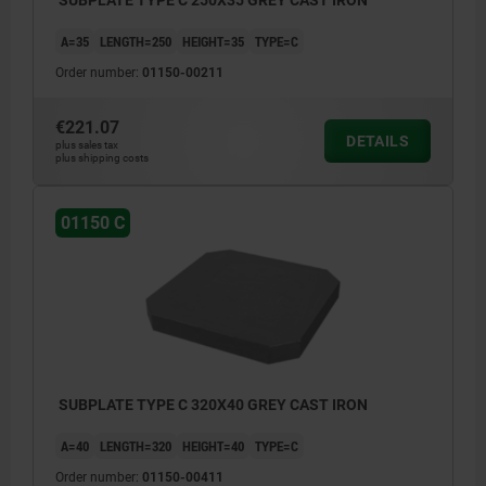
A=35
LENGTH=250
HEIGHT=35
TYPE=C
Order number:
01150-00211
€221.07
DETAILS
plus sales tax
plus shipping costs
01150 C
SUBPLATE TYPE C 320X40 GREY CAST IRON
A=40
LENGTH=320
HEIGHT=40
TYPE=C
Order number:
01150-00411